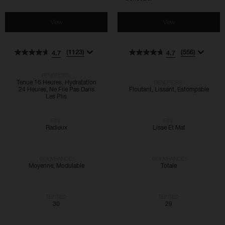
View
View
(1123)
(556)
4.7
4.7
BÉNÉFICES:
Tenue 16 Heures, Hydratation
BÉNÉFICES:
24 Heures, Ne File Pas Dans
Floutant, Lissant, Estompable
Les Plis
FINI:
FINI:
Radieux
Lisse Et Mat
COUVRANCE:
COUVRANCE:
Moyenne, Modulable
Totale
TEINTES:
TEINTES:
30
29