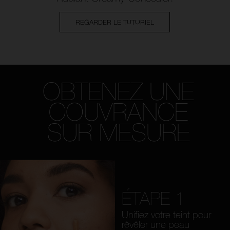
REGARDER LE TUTORIEL
OBTENEZ UNE
COUVRANCE
SUR MESURE
ÉTAPE 1
Unifiez votre teint pour
révéler une peau