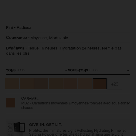
Détails
/fr/radiant-
Numéro
Fini
Radieux
creamy-
de
concealer-
l’article
Couvrance
Moyenne,
Modulable
caramel/0607845012375.html
0607845012375
Bénéfices
Tenue 16 heures,
Hydratation 24 heures,
Ne file pas
dans les plis
Variations
TONS
SOUS-TONS
+23
CARAMEL
MD2 - Carnations moyennes à moyennes-foncées avec sous-tons
chauds
GIVE IN. GET LIT.
Profitez des miniatures Light Reflecting Hydrating Primer et
Setting Powder offertes dès 65€ d'achat ainsi que le Light