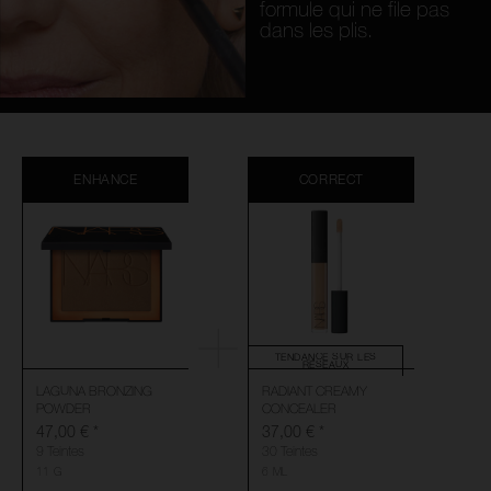
formule qui ne file pas
dans les plis.
ENHANCE
CORRECT
TENDANCE SUR LES
RÉSEAUX
LAGUNA BRONZING
RADIANT CREAMY
POWDER
CONCEALER
47,00 €
*
37,00 €
*
9 Teintes
30 Teintes
11 G
6 ML