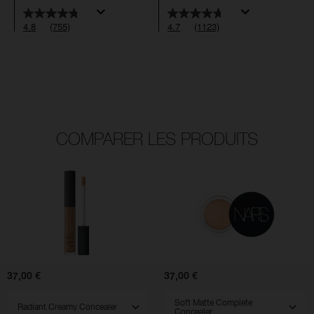
4.8
(755)
4.7
(1123)
COMPARER LES PRODUITS
(1123)
(556)
(181)
(144)
4.7
4.7
4.6
4.5
Radiant
Soft
Creamy
Matte
Concealer
Complete
Concealer
37,00 €
37,00 €
SELECT VARIANT
SELECT VARIANT