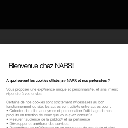
Bienvenue chez NARS!
A quoi servent les cookies utilisés par NARS et nos partenaires ?
Vous proposer une expérience unique et personnalisée, et ainsi mieux
répondre à vos envies.
Certains de nos cookies sont strictement nécessaires au bon
fonctionnement du site, les autres sont utilisés entre autres pour :
• Collecter des clics anonymes et personnaliser l’affichage de nos
produits en fonction de ceux que vous avez consultés.
• Mesurer l’audience de la publicité et sa pertinence
• Développer et améliorer des services.
• Paramétrer vos préférences en se souvenant de vos choix et ainsi