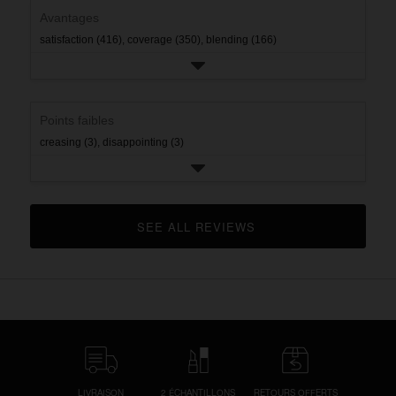
rating.
Avantages
satisfaction (416),
coverage (350),
blending (166)
Points faibles
creasing (3),
disappointing (3)
SEE ALL REVIEWS 
CLICK TO GO TO ALL REVIEWS
LIVRAISON
2 ÉCHANTILLONS
RETOURS OFFERTS