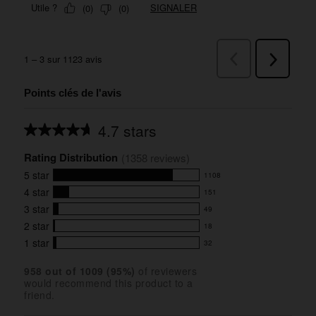
Points clés de l'avis
4.7 stars
Average
rating
Rating Distribution
for
(
1358
 reviews)
this
5
star
1108
product:
1108
4.7
4
star
151
reviews
151
out
with
3
star
49
reviews
of
49
5
5
with
2
star
18
reviews
18
stars
star
4
with
1
star
32
reviews
32
rating.
star
3
with
reviews
rating.
star
958
 out of 
1009
 (
95
%)
of reviewers
2
with
would recommend this product to a
rating.
star
1
friend.
rating.
star