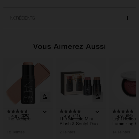
INGRÉDIENTS
Vous Aimerez Aussi
(320)
(41)
(96)
4.8
4.9
4.9
The Multiple
The Multiple Mini
Light Reflec
Blush & Sculpt Duo
Luminizing B
12 Teintes
2 Teintes
14 Teintes