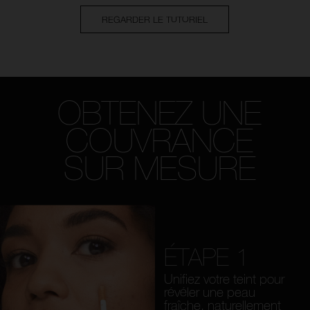
REGARDER LE TUTORIEL
OBTENEZ UNE
COUVRANCE
SUR MESURE
ÉTAPE 1
Unifiez votre teint pour
révéler une peau
fraîche, naturellement