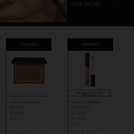
dans les plis.
ENHANCE
CORRECT
TENDANCE SUR LES
RÉSEAUX
LAGUNA BRONZING
RADIANT CREAMY
POWDER
CONCEALER
47,00 €
*
37,00 €
*
9 Teintes
30 Teintes
11 G
6 ML