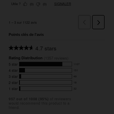
Points clés de l'avis
4.7 stars
Average
rating
Rating Distribution
for
(
1357
 reviews)
this
5
star
1107
product:
1107
4.7
4
star
151
reviews
151
out
with
3
star
49
reviews
of
49
5
5
with
2
star
18
reviews
18
stars
star
4
with
1
star
32
reviews
32
rating.
star
3
with
reviews
rating.
star
957
 out of 
1008
 (
95
%)
of reviewers
2
with
would recommend this product to a
rating.
star
1
friend.
rating.
star