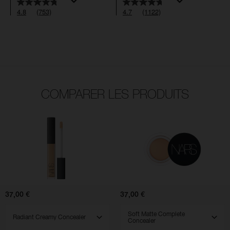
4.8
(753)
4.7
(1122)
COMPARER LES PRODUITS
(1122)
(556)
(181)
(144)
4.7
4.7
4.6
4.5
Radiant
Soft
Creamy
Matte
Concealer
Complete
Concealer
37,00 €
37,00 €
SELECT VARIANT
SELECT VARIANT