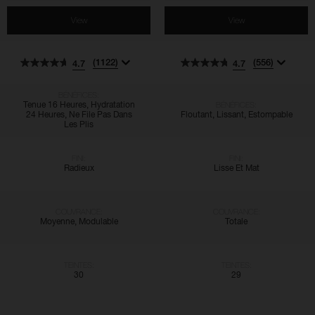
View
View
(1122)
(556)
4.7
4.7
BÉNÉFICES:
Tenue 16 Heures, Hydratation
BÉNÉFICES:
24 Heures, Ne File Pas Dans
Floutant, Lissant, Estompable
Les Plis
FINI:
FINI:
Radieux
Lisse Et Mat
COUVRANCE:
COUVRANCE:
Moyenne, Modulable
Totale
TEINTES:
TEINTES:
30
29