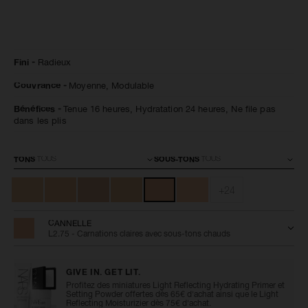
Détails
/fr/radiant-
Numéro
Fini
Radieux
creamy-
de
concealer-
l’article
Couvrance
Moyenne,
Modulable
cannelle/0607845012672.html
0607845012672
Bénéfices
Tenue 16 heures,
Hydratation 24 heures,
Ne file pas
dans les plis
Variations
TONS
SOUS-TONS
+24
CANNELLE
L2.75 - Carnations claires avec sous-tons chauds
GIVE IN. GET LIT.
Profitez des miniatures Light Reflecting Hydrating Primer et
Setting Powder offertes dès 65€ d'achat ainsi que le Light
Reflecting Moisturizier dès 75€ d'achat.