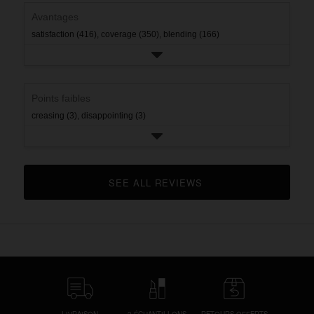
rating.
Avantages
satisfaction (416),
coverage (350),
blending (166)
Points faibles
creasing (3),
disappointing (3)
SEE ALL REVIEWS 
CLICK TO GO TO ALL REVIEWS