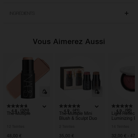
INGRÉDIENTS
Vous Aimerez Aussi
(320)
(41)
(95)
4.8
4.9
4.9
The Multiple
The Multiple Mini
Light Reflec
Blush & Sculpt Duo
Luminizing B
12 Teintes
2 Teintes
14 Teintes
48,00 €
35,00 €
32,00 € - 47,