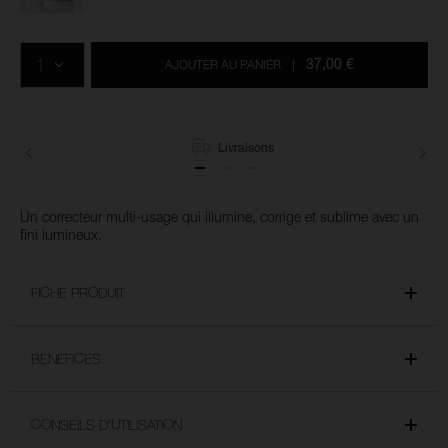
Ajouter
Actions
Promotions
aux
sur
QTÉ
options
les
37,00 €
AJOUTER AU PANIER
|
du
produits
panier
Livraisons
Un correcteur multi-usage qui illumine, corrige et sublime avec un
fini lumineux.
FICHE PRODUIT
BÉNÉFICES
CONSEILS D’UTILISATION