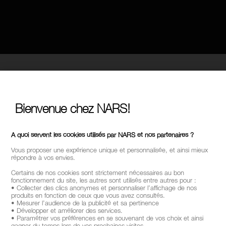
Bienvenue chez NARS!
A quoi servent les cookies utilisés par NARS et nos partenaires ?
Vous proposer une expérience unique et personnalisée, et ainsi mieux
répondre à vos envies.
Certains de nos cookies sont strictement nécessaires au bon
fonctionnement du site, les autres sont utilisés entre autres pour :
• Collecter des clics anonymes et personnaliser l’affichage de nos
produits en fonction de ceux que vous avez consultés.
• Mesurer l’audience de la publicité et sa pertinence
• Développer et améliorer des services.
• Paramétrer vos préférences en se souvenant de vos choix et ainsi
gagner du temps lors de vos prochaines visites.