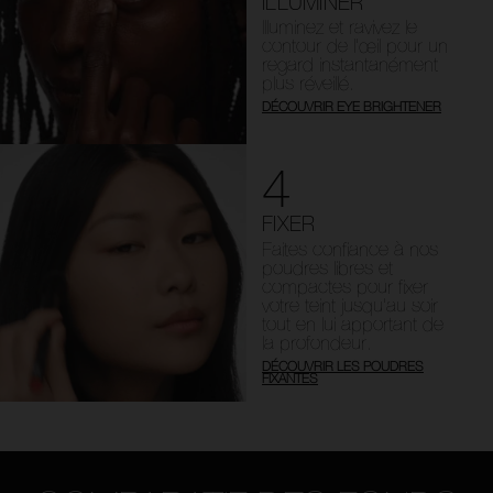
ILLUMINER
Illuminez et ravivez le
contour de l’œil pour un
regard instantanément
plus réveillé.
DÉCOUVRIR EYE BRIGHTENER
4
FIXER
Faites confiance à nos
poudres libres et
compactes pour fixer
votre teint jusqu’au soir
tout en lui apportant de
la profondeur.
DÉCOUVRIR LES POUDRES
FIXANTES