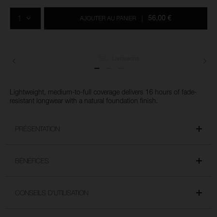
Ajouter
Actions
Promotions
aux
sur
QTÉ
options
les
56,00 €
AJOUTER AU PANIER
|
du
produits
panier
Livraisons
Lightweight, medium-to-full coverage delivers 16 hours of fade-
resistant longwear with a natural foundation finish.
PRÉSENTATION
BÉNÉFICES
CONSEILS D'UTILISATION