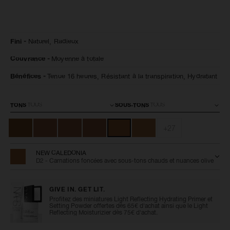
Détails
/fr/natural-
Numéro
Fini
Naturel,
Radieux
radiant-
de
longwear-
l’article
Couvrance
Moyenne à totale
foundation-
0607845066286
new-
caledonia/0607845066286.html
Bénéfices
Tenue 16 heures,
Résistant à la transpiration,
Hydratant
Variations
TONS
SOUS-TONS
+27
NEW CALEDONIA
D2 - Carnations foncées avec sous-tons chauds et nuances olive
GIVE IN. GET LIT.
Profitez des miniatures Light Reflecting Hydrating Primer et
Setting Powder offertes dès 65€ d'achat ainsi que le Light
Reflecting Moisturizier dès 75€ d'achat.