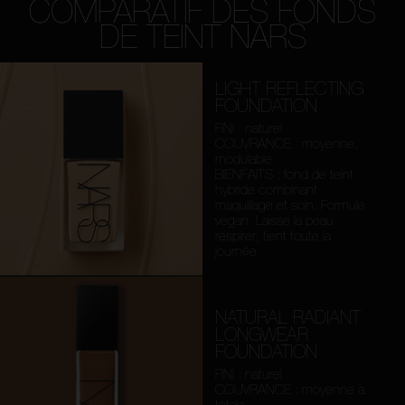
COMPARATIF DES FONDS
DE TEINT NARS
LIGHT REFLECTING
FOUNDATION
FINI : naturel
COUVRANCE : moyenne,
modulable
BIENFAITS : fond de teint
hybride combinant
maquillage et soin. Formule
vegan. Laisse la peau
respirer, tient toute la
journée.
NATURAL RADIANT
LONGWEAR
FOUNDATION
FINI : naturel
COUVRANCE : moyenne à
totale