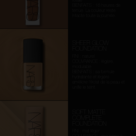
BIENFAITS : 16 heures de
tenue. La couleur reste
intacte toute la journée.
SHEER GLOW
FOUNDATION
FINI : naturel
COUVRANCE : légère,
modulable
BIENFAITS : sa formule
hydratante et légère
améliore l’éclat de la peau et
unifie le teint.
SOFT MATTE
COMPLETE
FOUNDATION
FINI : mat léger
COUVRANCE : moyenne à