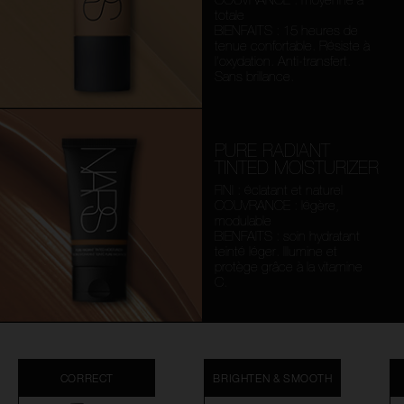
totale
BIENFAITS : 15 heures de
tenue confortable. Résiste à
l’oxydation. Anti-transfert.
Sans brillance.
PURE RADIANT
TINTED MOISTURIZER
FINI : éclatant et naturel
COUVRANCE : légère,
modulable
BIENFAITS : soin hydratant
teinté léger. Illumine et
protège grâce à la vitamine
C.
CORRECT
BRIGHTEN & SMOOTH