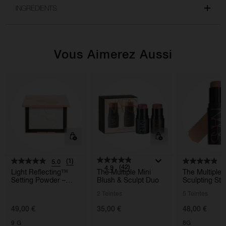
INGRÉDIENTS
Vous Aimerez Aussi
(1)
5.0
4
(42)
4.9
Light Reflecting™
The Multiple Mini
The Multiple
Setting Powder –
Blush & Sculpt Duo
Sculpting Sti
Pressed
2 Teintes
5 Teintes
49,00 €
35,00 €
48,00 €
9 G
8G