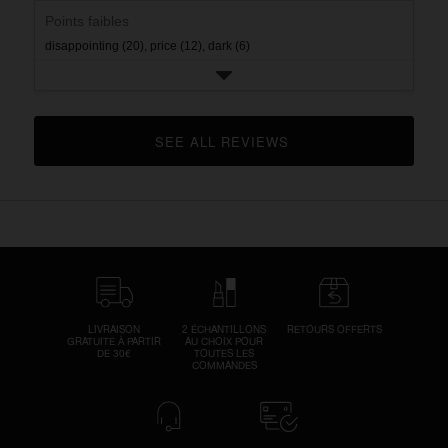
Points faibles
disappointing (20),
price (12),
dark (6)
SEE ALL REVIEWS 
CLICK TO GO TO ALL REVIEWS
LIVRAISON
2 ÉCHANTILLONS
RETOURS OFFERTS
GRATUITE À PARTIR
AU CHOIX POUR
DE 30€
TOUTES LES
COMMANDES