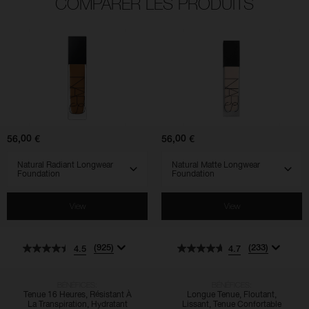
COMPARER LES PRODUITS
(925)
(233)
(829)
(530)
(510)
(762)
4.5
4.7
4.5
4.7
4.3
4.5
Natural
Natural
Radiant
Matte
Longwear
Longwear
Foundation
Foundation
56,00 €
56,00 €
SELECT VARIANT
SELECT VARIANT
View
View
(925)
(233)
4.5
4.7
BÉNÉFICES:
BÉNÉFICES:
Tenue 16 Heures, Résistant À
Longue Tenue, Floutant,
La Transpiration, Hydratant
Lissant, Tenue Confortable