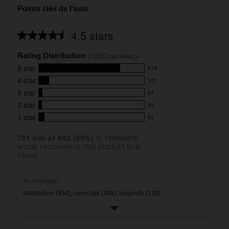
Points clés de l'avis
4.5 stars
Average
rating
Rating Distribution
for
(
1060
 reviews)
this
5
star
814
product:
814
4.5
4
star
107
reviews
107
out
with
3
star
43
reviews
of
43
5
5
with
2
star
34
reviews
34
stars
star
4
with
1
star
62
reviews
62
rating.
star
3
with
reviews
rating.
star
751
 out of 
843
 (
89
%)
of reviewers
2
with
would recommend this product to a
rating.
star
1
friend.
rating.
star
rating.
Avantages
satisfaction (454),
coverage (308),
longevity (219)