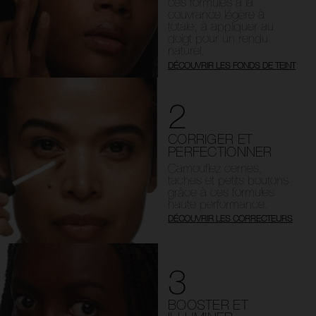
ces formules à la
couvrance légère à
totale, à appliquer au
doigt pour un rendu
naturel.
DÉCOUVRIR LES FONDS DE TEINT
2
CORRIGER ET
PERFECTIONNER
Camouflez cernes,
taches et petits boutons
grâce à ces formules
haute performance.
DÉCOUVRIR LES CORRECTEURS
3
BOOSTER ET