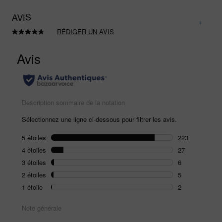
AVIS
RÉDIGER UN AVIS
Lire
263
avis.
Lien
sur
la
même
page.