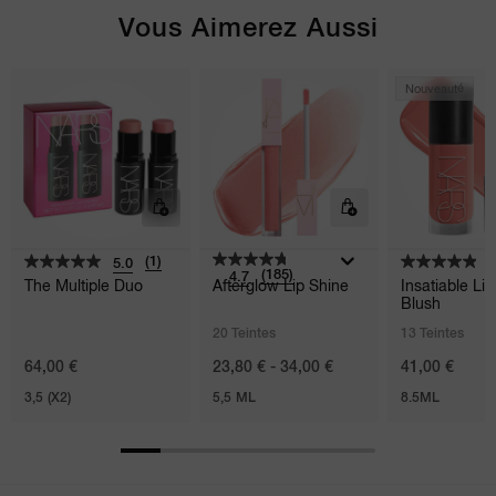
Vous Aimerez Aussi
Nouveauté
(1)
5.0
4
(185)
4.7
The Multiple Duo
Afterglow Lip Shine
Insatiable Liq
Blush
20 Teintes
13 Teintes
64,00 €
23,80 € - 34,00 €
41,00 €
3,5 (X2)
5,5 ML
8.5ML