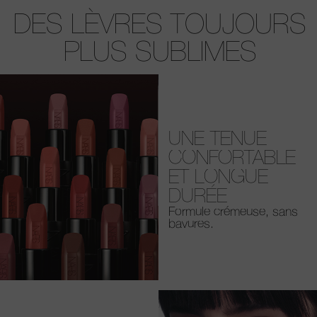
DES LÈVRES TOUJOURS
PLUS SUBLIMES
UNE TENUE
CONFORTABLE
ET LONGUE
DURÉE
Formule crémeuse, sans
bavures.