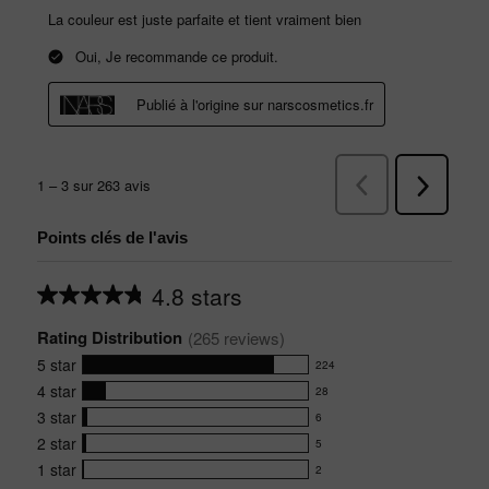
Points clés de l'avis
4.8 stars
Average
rating
Rating Distribution
for
(
265
 reviews)
this
5
star
224
product:
224
4.8
4
star
28
reviews
28
out
with
3
star
6
reviews
of
6
5
5
with
2
star
5
reviews
5
stars
star
4
with
1
star
2
reviews
2
rating.
star