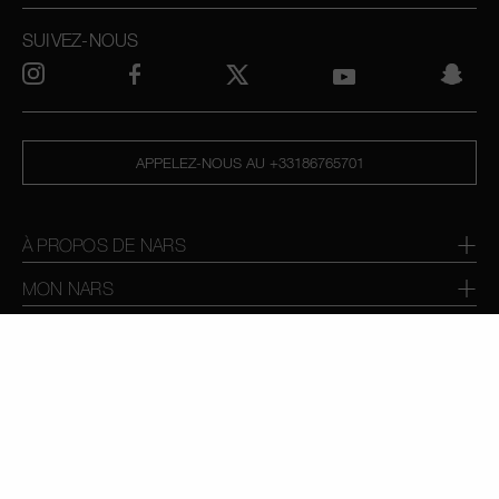
SUIVEZ-NOUS
APPELEZ-NOUS AU +33186765701
À PROPOS DE NARS
MON NARS
AIDE ET FAQ
OÙ TROUVER LES PRODUITS NARS
CHOISISSEZ LE PAYS / LA REGION