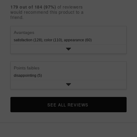
3
with
reviews
rating.
star
179
 out of 
184
 (
97
%)
of reviewers
2
with
would recommend this product to a
rating.
star
1
friend.
rating.
star
rating.
Avantages
satisfaction (128),
color (110),
appearance (60)
Points faibles
disappointing (5)
SEE ALL REVIEWS 
CLICK TO GO TO ALL REVIEWS