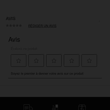
AVIS
RÉDIGER UN AVIS
Aucune
valeur
de
notation.
Lien
sur
la
même
page.