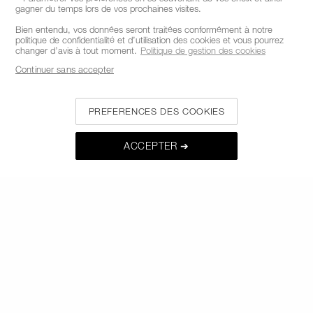
gagner du temps lors de vos prochaines visites.
Bien entendu, vos données seront traitées conformément à notre
politique de confidentialité et d’utilisation des cookies et vous pourrez
changer d’avis à tout moment.
Politique de gestion des cookies
APPELEZ-NOUS AU +33186765701
Continuer sans accepter
PREFERENCES DES COOKIES
À PROPOS DE NARS
MON NARS
ACCEPTER ➔
AIDE ET FAQ
OÙ TROUVER LES PRODUITS NARS
CHOISISSEZ LE PAYS / LA REGION