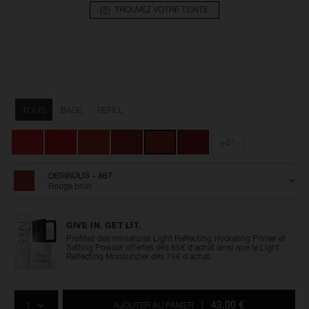
TROUVEZ VOTRE TEINTE
Détails
/fr/explicit-
Numéro
lipstick/0194251136998.html
de
Variations
l’article
TOUS
BASE
REFILL
0194251136998
+41
DESIROUS – 867
Rouge brun
GIVE IN. GET LIT.
Profitez des miniatures Light Reflecting Hydrating Primer et
Setting Powder offertes dès 65€ d'achat ainsi que le Light
Reflecting Moisturizier dès 75€ d'achat.
Ajouter
Actions
Promotions
aux
sur
QTÉ
options
les
43,00 €
AJOUTER AU PANIER
|