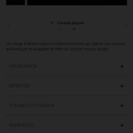
du
produits
panier
Livraisons
Un rouge à lèvres satiné multidimensionnel qui délivre une couleur
authentique et éclatante et offre un confort longue durée.
PRÉSENTATION
BÉNÉFICES
CONSEILS D'UTILISATION
INGRÉDIENTS