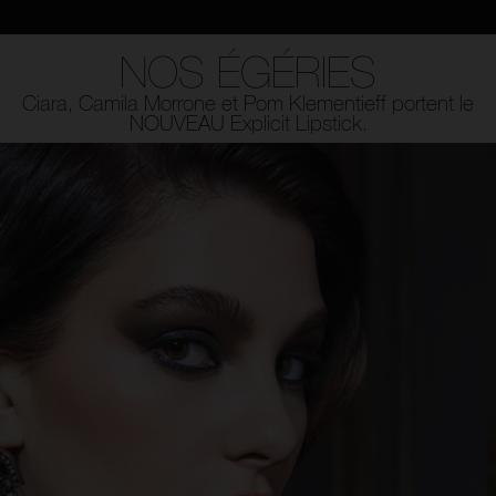
NOS ÉGÉRIES
Ciara, Camila Morrone et Pom Klementieff portent le
NOUVEAU Explicit Lipstick.