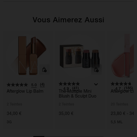
Vous Aimerez Aussi
(4)
5.0
(41)
(185)
4.9
4.7
Afterglow Lip Balm
The Multiple Mini
Afterglow Lip
Blush & Sculpt Duo
2 Teintes
2 Teintes
20 Teintes
34,00 €
35,00 €
23,80 € - 34,
3G
5,5 ML