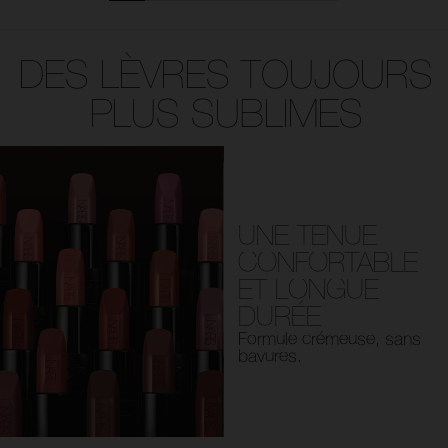
DES LÈVRES TOUJOURS
PLUS SUBLIMES
UNE TENUE
CONFORTABLE
ET LONGUE
DURÉE
Formule crémeuse, sans
bavures.