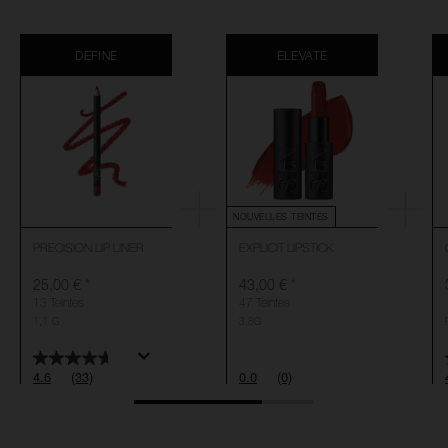
DEFINE
ELEVATE
NOUVELLES TEINTES
PRECISION LIP LINER
EXPLICIT LIPSTICK
25,00 €
*
43,00 €
*
13 Teintes
47 Teintes
1,1 G
3.8G
4.6
(33)
0.0
(0)