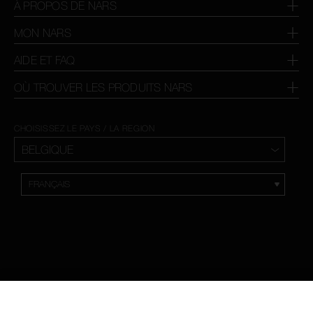
À PROPOS DE NARS
MON NARS
AIDE ET FAQ
OÙ TROUVER LES PRODUITS NARS
CHOISISSEZ LE PAYS / LA REGION