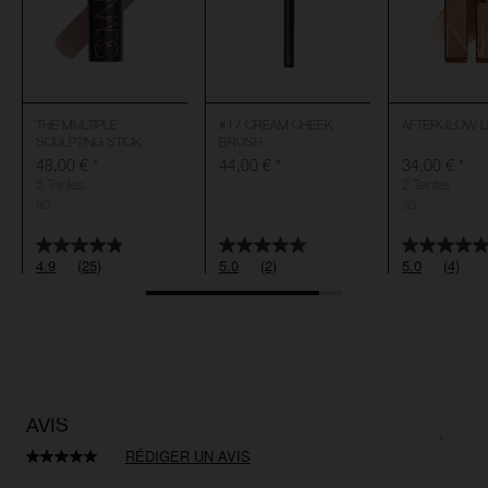
THE MULTIPLE
#17 CREAM CHEEK
AFTERGLOW L
SCULPTING STICK
BRUSH
48,00 €
*
44,00 €
*
34,00 €
*
5 Teintes
2 Teintes
8G
3G
4.9
(25)
5.0
(2)
5.0
(4)
AVIS
RÉDIGER UN AVIS