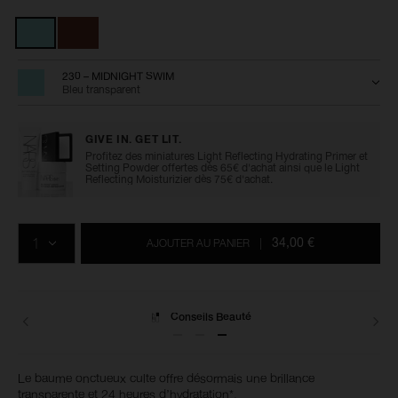
lip-
de
Variations
balm/0194251160726.html
l’article
0194251160726
230 – MIDNIGHT SWIM
Bleu transparent
GIVE IN. GET LIT.
Profitez des miniatures Light Reflecting Hydrating Primer et
Setting Powder offertes dès 65€ d'achat ainsi que le Light
Reflecting Moisturizier dès 75€ d'achat.
Ajouter
Actions
Promotions
aux
sur
QTÉ
options
les
34,00 €
AJOUTER AU PANIER
|
du
produits
panier
Conseils Beauté
Le baume onctueux culte offre désormais une brillance
transparente et 24 heures d’hydratation*.