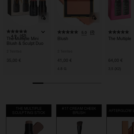
(2)
5.0
5
(42)
4.9
The Multiple Mini
Blush
The Multiple
Blush & Sculpt Duo
2 Teintes
2 Teintes
35,00 €
41,00 €
64,00 €
4.8 G
3,5 (X2)
THE MULTIPLE
#17 CREAM CHEEK
AFTERGLOW L
SCULPTING STICK
BRUSH