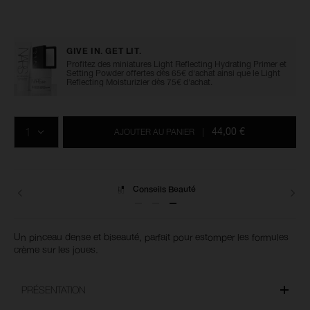
Détails
/fr/%2317-
Numéro
cream-
de
cheek-
l’article
GIVE IN. GET LIT.
brush/0194251171845.html
0194251171845
Profitez des miniatures Light Reflecting Hydrating Primer et
Setting Powder offertes dès 65€ d'achat ainsi que le Light
Reflecting Moisturizier dès 75€ d'achat.
Ajouter
Actions
Promotions
aux
sur
QTÉ
options
les
44,00 €
AJOUTER AU PANIER
|
du
produits
panier
Conseils Beauté
Un pinceau dense et biseauté, parfait pour estomper les formules
crème sur les joues.
PRÉSENTATION