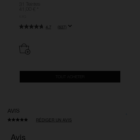
31 Teintes
41,00 €
*
4.8G
4.7
(637)
TOUT ACHETER
AVIS
RÉDIGER UN AVIS