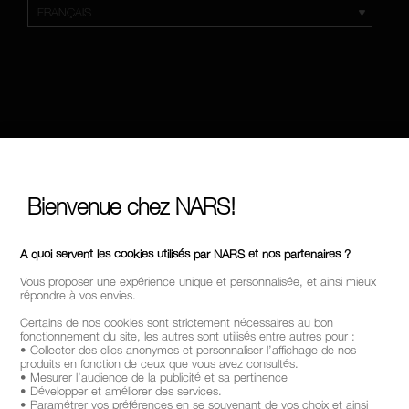
Bienvenue chez NARS!
A quoi servent les cookies utilisés par NARS et nos partenaires ?
Vous proposer une expérience unique et personnalisée, et ainsi mieux
répondre à vos envies.
Certains de nos cookies sont strictement nécessaires au bon
fonctionnement du site, les autres sont utilisés entre autres pour :
• Collecter des clics anonymes et personnaliser l’affichage de nos
produits en fonction de ceux que vous avez consultés.
• Mesurer l’audience de la publicité et sa pertinence
• Développer et améliorer des services.
• Paramétrer vos préférences en se souvenant de vos choix et ainsi