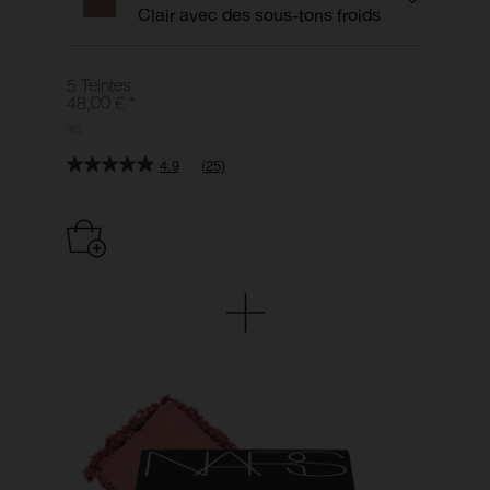
Clair avec des sous-tons froids
5 Teintes
48,00 €
*
8G
4.9
(25)