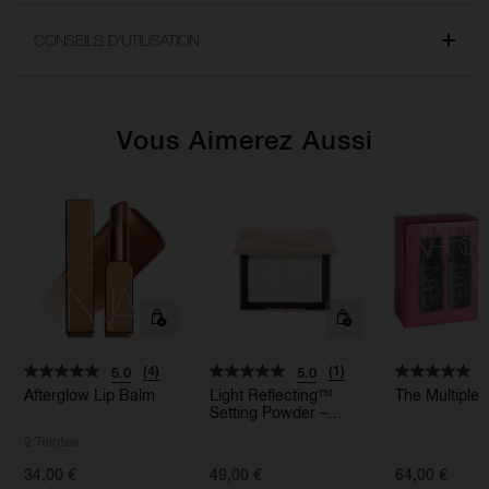
CONSEILS D'UTILISATION
Vous Aimerez Aussi
(4)
(1)
5.0
5.0
5
Afterglow Lip Balm
Light Reflecting™
The Multiple
Setting Powder –
Pressed
2 Teintes
34,00 €
49,00 €
64,00 €