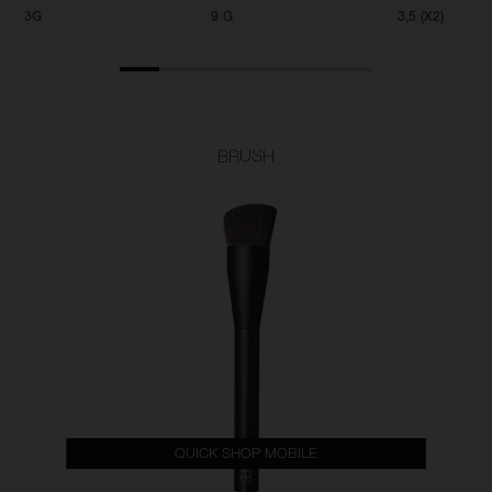
3G
9 G
3,5 (X2)
BRUSH
QUICK SHOP MOBILE