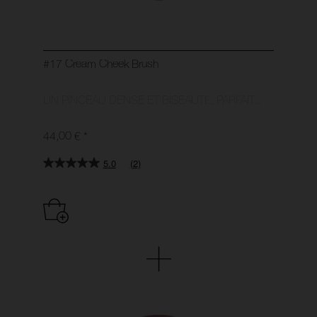
#17 Cream Cheek Brush
UN PINCEAU DENSE ET BISEAUTÉ, PARFAIT...
44,00 €
*
5.0
(2)