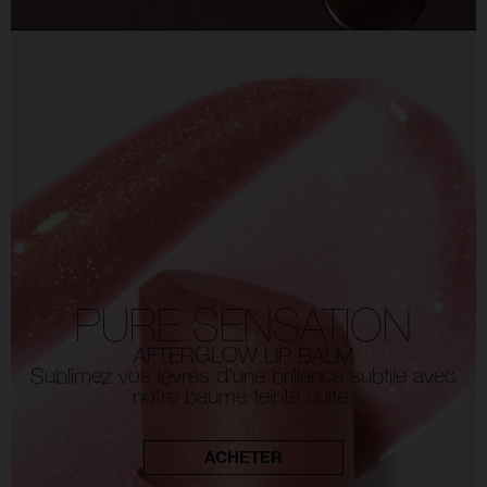
PURE SENSATION
AFTERGLOW LIP BALM
Sublimez vos lèvres d’une brillance subtile avec
notre baume teinté culte.
ACHETER