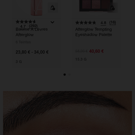
(16)
4.8
(292)
4.7
Baume À Lèvres
Afterglow Tempting
Afterglow
Eyeshadow Palette
6 Teintes
40,60 €
58,00 €
23,80 € - 34,00 €
15.3 G
3 G