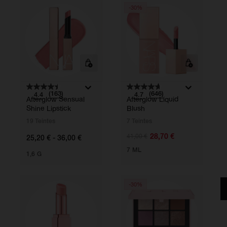
-30%
(163)
(646)
4.4
4.7
Afterglow Sensual
Afterglow Liquid
A
Shine Lipstick
Blush
19 Teintes
7 Teintes
2
28,70 €
41,00 €
25,20 € - 36,00 €
3
7 ML
1,6 G
5
-30%