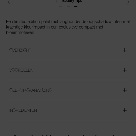
Beauty Tips
Een limited edition palet met langhoudende oogschaduwtinten met
krachtige kleurimpact in een exclusieve compact met
bloemmotieven.
OVERZICHT
VOORDELEN
GEBRUIKSAANWIJZING
INGREDIËNTEN