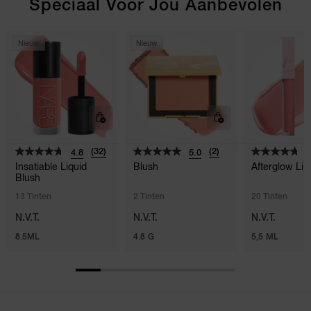
Speciaal Voor Jou Aanbevolen
Nieuw
Nieuw
(32)
(2)
4.8
5.0
4
Insatiable Liquid
Blush
Afterglow Lip
Blush
13 Tinten
2 Tinten
20 Tinten
N.V.T.
N.V.T.
N.V.T.
8.5ML
4.8 G
5,5 ML