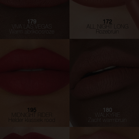
179
172
VIVA LAS VEGAS
ALL NIGHT LONG
Warm abrikoosroze
Rozebruin
195
180
MIDNIGHT RIDER
WALKYRIE
Helder klassiek rood
Zacht warmbruin