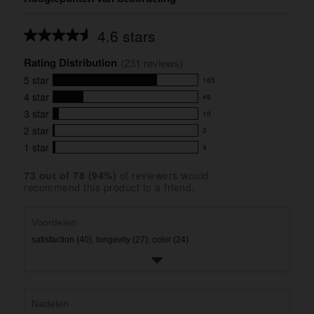
4.6 stars
Average
rating
Rating Distribution
for
(
231
 reviews)
this
5
star
165
product:
165
4.6
4
star
49
reviews
49
out
with
3
star
10
reviews
of
10
5
5
with
2
star
3
reviews
3
stars
star
4
with
1
star
4
reviews
4
rating.
star
3
with
reviews
rating.
star
73
 out of 
78
 (
94
%)
of reviewers would
2
with
recommend this product to a friend.
rating.
star
1
rating.
star
rating.
Voordelen
satisfaction (40),
longevity (27),
color (24)
Nadelen