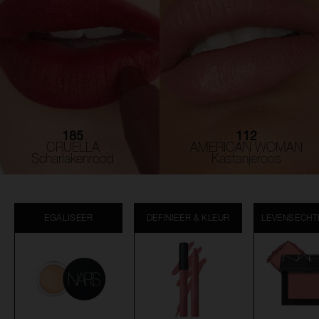
185
112
CRUELLA
AMERICAN WOMAN
Scharlakenrood
Kastanjeroos
EGALISEER
DEFINIEER & KLEUR
LEVENSECHT