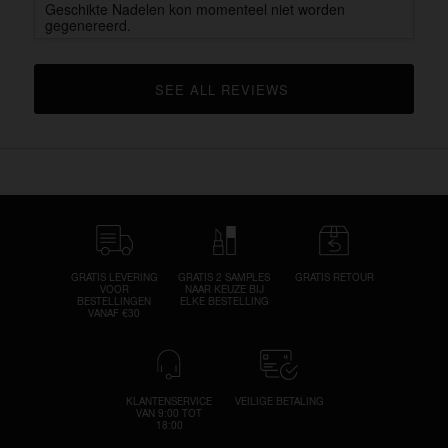
Geschikte Nadelen kon momenteel niet worden
gegenereerd.
SEE ALL REVIEWS 
CLICK TO GO TO ALL REVIEWS
GRATIS LEVERING
GRATIS 2 SAMPLES
GRATIS RETOUR
VOOR
NAAR KEUZE BIJ
BESTELLINGEN
ELKE BESTELLING
VANAF €30
KLANTENSERVICE
VEILIGE BETALING
VAN 9:00 TOT
18:00