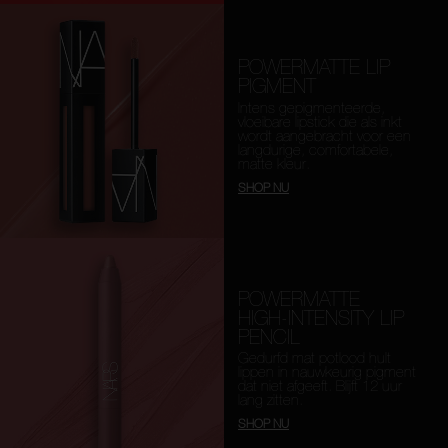
POWERMATTE LIP
PIGMENT
Intens gepigmenteerde,
vloeibare lipstick die als inkt
wordt aangebracht voor een
langdurige, comfortabele,
matte kleur.
SHOP NU
POWERMATTE
HIGH-INTENSITY LIP
PENCIL
Gedurfd mat potlood hult
lippen in nauwkeurig pigment
dat niet afgeeft. Blijft 12 uur
lang zitten.
SHOP NU