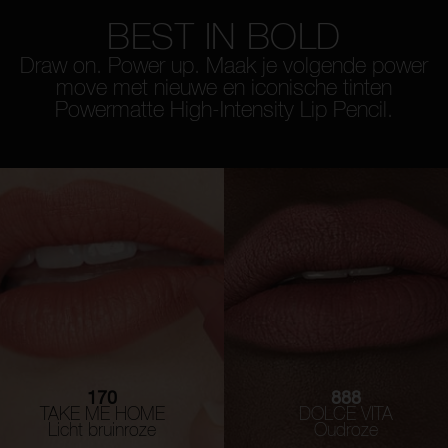
BEST IN BOLD
Draw on. Power up. Maak je volgende power
move met nieuwe en iconische tinten
Powermatte High-Intensity Lip Pencil.
170
888
TAKE ME HOME
DOLCE VITA
Licht bruinroze
Oudroze