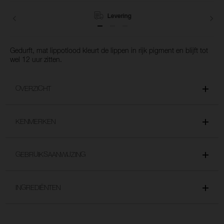
winkelmandje
toe
Levering
Gedurft, mat lippotlood kleurt de lippen in rijk pigment en blijft tot
wel 12 uur zitten.
OVERZICHT
KENMERKEN
GEBRUIKSAANWIJZING
INGREDIËNTEN