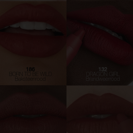
186
132
BORN TO BE WILD
DRAGON GIRL
Baksteenrood
Brandweerrood