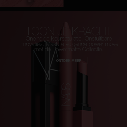
TOON JE KRACHT
Oneindige kleursaturatie. Onstuitbare
innovaties.
Maak je volgende power move
met de Powermatte Collectie.
ONTDEK MEER