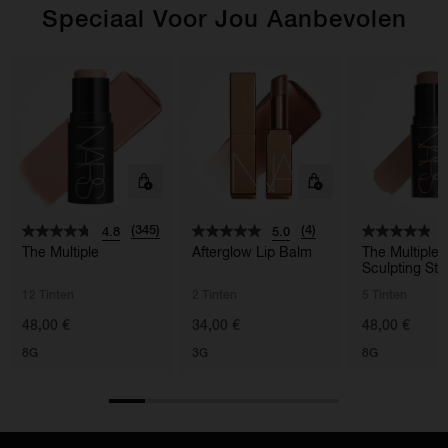
Speciaal Voor Jou Aanbevolen
(345)
(4)
4.8
5.0
4
The Multiple
Afterglow Lip Balm
The Multiple
Sculpting Sti
12 Tinten
2 Tinten
5 Tinten
48,00 €
34,00 €
48,00 €
8G
3G
8G