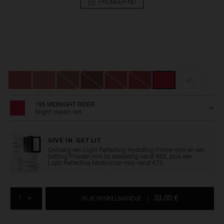
PROBEER NU
Details
/nl/powermatte-
Artikelnummer:
high-
0194251143354
Variaties
intensity-
lip-
+6
pencil/0194251143354.html
195 MIDNIGHT RIDER
Bright classic red
GIVE IN. GET LIT.
Ontvang een Light Reflecting Hydrating Primer mini en een
Setting Powder mini bij besteding vanaf €65, plus een
Light Reflecting Moisturizer mini vanaf €75.
Voeg
Productacties
Acties
aan
AANTAL
de
33,00 €
IN JE WINKELMANDJE
|
opties
van
het