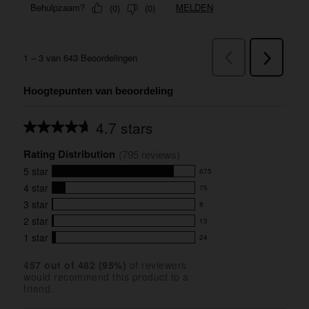
Hoogtepunten van beoordeling
4.7 stars
Average
rating
Rating Distribution
for
(
795
 reviews)
this
5
star
675
product:
675
4.7
4
star
75
reviews
75
out
with
3
star
8
reviews
of
8
5
5
with
2
star
13
reviews
13
stars
star
4
with
1
star
24
reviews
24
rating.
star
3
with
reviews
rating.
star
457
 out of 
482
 (
95
%)
of reviewers
2
with
would recommend this product to a
rating.
star
1
friend.
rating.
star