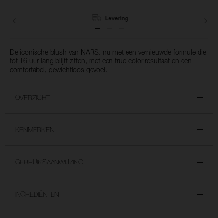
het
winkelmandje
toe
Levering
De iconische blush van NARS, nu met een vernieuwde formule die
tot 16 uur lang blijft zitten, met een true-color resultaat en een
comfortabel, gewichtloos gevoel.
OVERZICHT
KENMERKEN
GEBRUIKSAANWIJZING
INGREDIËNTEN