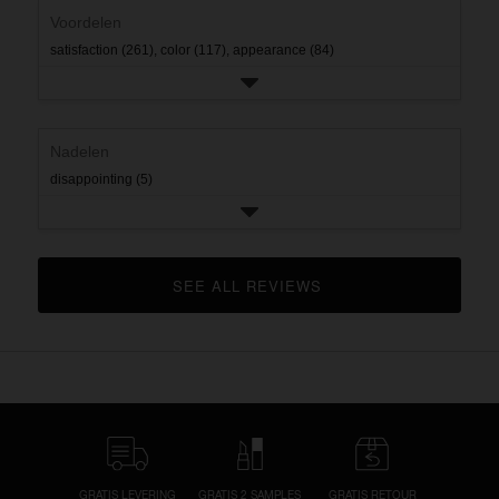
rating.
Voordelen
satisfaction (261),
color (117),
appearance (84)
Nadelen
disappointing (5)
SEE ALL REVIEWS 
CLICK TO GO TO ALL REVIEWS
GRATIS LEVERING
GRATIS 2 SAMPLES
GRATIS RETOUR