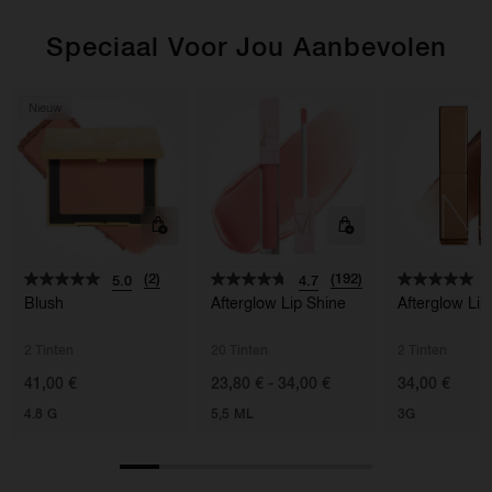
Speciaal Voor Jou Aanbevolen
Nieuw
(2)
(192)
5.0
4.7
5
Blush
Afterglow Lip Shine
Afterglow Li
2 Tinten
20 Tinten
2 Tinten
41,00 €
23,80 € - 34,00 €
34,00 €
4.8 G
5,5 ML
3G