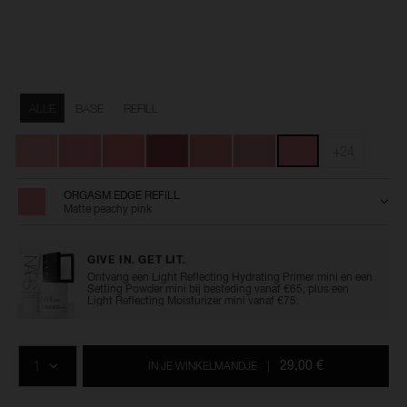
Details
/nl/powder-
Artikelnummer:
blush/0194251144856.html
0194251144856
Variaties
ALLE
BASE
REFILL
+24
ORGASM EDGE REFILL
Matte peachy pink
GIVE IN. GET LIT.
Ontvang een Light Reflecting Hydrating Primer mini en een
Setting Powder mini bij besteding vanaf €65, plus een
Light Reflecting Moisturizer mini vanaf €75.
Voeg
Productacties
Acties
aan
AANTAL
de
29,00 €
IN JE WINKELMANDJE
|
opties
van