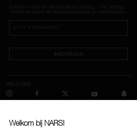
Schrijf je in voor de nieuwsbrief en ontvang -10%* korting!
Ontdek als eerste de nieuwste producten en aanbiedingen.
*
WAT IS JE E-MAILADRES?
INSCHRIJVEN
VOLG ONS
BEL ONS OP +442038100750
Welkom bij NARS!