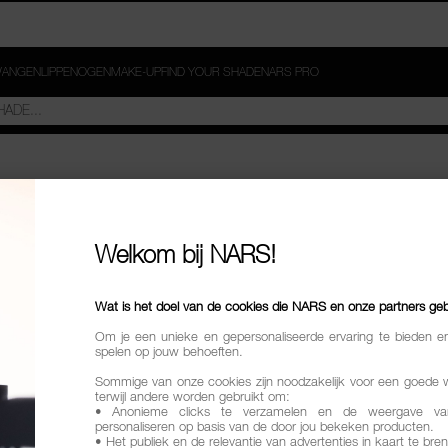
ANGEN
LIPPEN
OGEN
MAKE-UP
FIND YOUR SHADE
NARS PRO
Welkom bij NARS!
Wat is het doel van de cookies die NARS en onze partners ge
Om je een unieke en gepersonaliseerde ervaring te bieden e
spelen op jouw behoeften.
Sommige van onze cookies zijn noodzakelijk voor een goede 
terwijl andere worden gebruikt om:
• Anonieme clicks te verzamelen en de weergave va
personaliseren op basis van de door jou bekeken producten.
• Het publiek en de relevantie van advertenties in kaart te bre