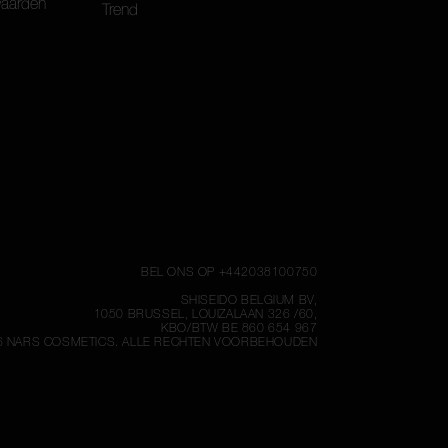
waarden
Trend
BEL ONS OP +442038100750
SHISEIDO BELGIUM BV,
1050 BRUSSEL, LOUIZALAAN 326 /60,
KBO/BTW BE 860 654 967
6
NARS COSMETICS.
ALLE RECHTEN VOORBEHOUDEN