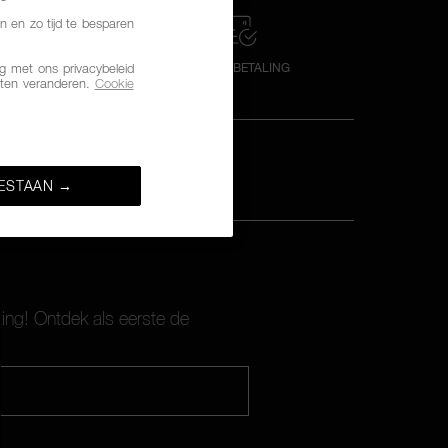
n en zo tijd te besparen
VICE VAN 9:00
VEILIGE BETALING
 met ons privacybeleid
 18:00
ten veranderen.
Cookie
ESTAAN →
ting! Ontdek als eerste de