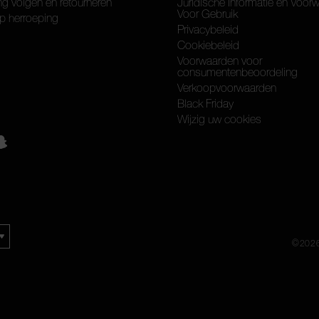
ng volgen en retourneren
Juridische Informatie en Voor
Voor Gebruik
p herroeping
Privacybeleid
Cookiebeleid
Voorwaarden voor
consumentenbeoordeling
Verkoopvoorwaarden
Black Friday
Wijzig uw cookies
©
202