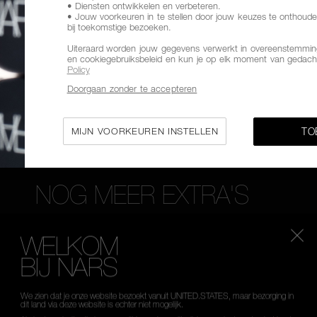
• Diensten ontwikkelen en verbeteren.
• Jouw voorkeuren in te stellen door jouw keuzes te onthoude
bij toekomstige bezoeken.
MPLES NAAR
GRATIS RETOUR
KLANTENSER
Uiteraard worden jouw gegevens verwerkt in overeenstemming
E BESTELLING
TOT
en cookiegebruiksbeleid en kun je op elk moment van gedach
Policy
Doorgaan zonder te accepteren
MIJN VOORKEUREN INSTELLEN
TO
NOG MEER EXTRA'S
Schrijf je in voor de nieuwsbrief en ontvang -10%* kor
WELKOM
nieuwste producten en aanbiedingen.
BIJ NARS
*
WAT IS JE E-MAILADRES?
We zien dat je onze website bezoekt vanuit UNITED.STATES, maar bezorging in
dit land via deze website is echter niet mogelijk.