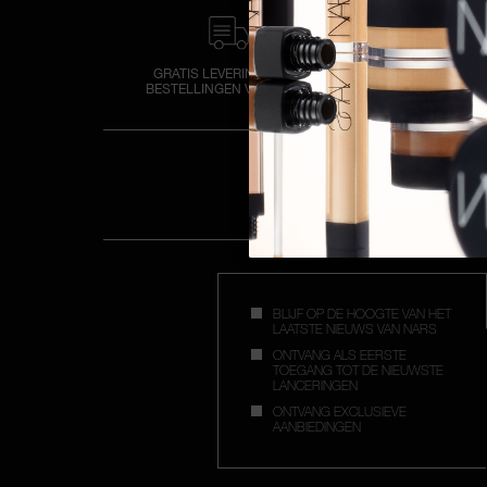
GRATIS LEVERING VOOR
GRATIS 2 SA
BESTELLINGEN VANAF €30
KEUZE BIJ ELK
BLIJF OP DE HOOGTE VAN HET
LAATSTE NIEUWS VAN NARS
ONTVANG ALS EERSTE
TOEGANG TOT DE NIEUWSTE
LANCERINGEN
ONTVANG EXCLUSIEVE
AANBIEDINGEN