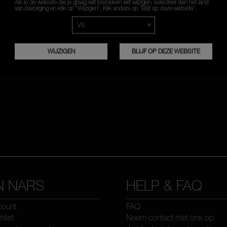
Als je de website die je graag wilt bezoeken wilt wijzigen, selecteer dan het land
van bezorging en klik op “Wijzigen”. Klik anders op “Blijf op deze website”.
INSCHRIJVEN
WIJZIGEN
BLIJF OP DEZE WEBSITE
N NARS
HELP & FAQ
count
FAQ
hlist
Neem contact met ons op