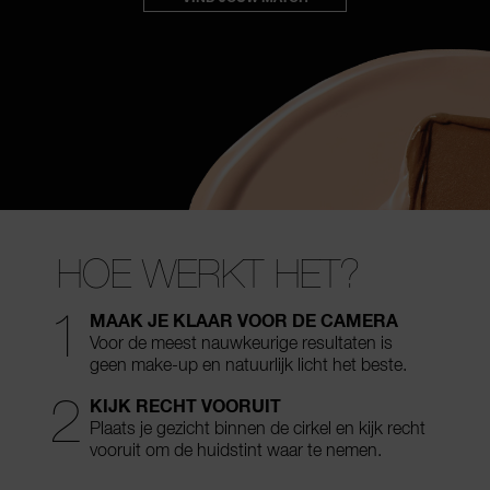
wa
Er 
op
wac
mai
do
i
g
st
wa
HOE WERKT HET?
op
B
te
1
MAAK JE KLAAR VOOR DE CAMERA
Ver
Voor de meest nauwkeurige resultaten
is
je
geen make-up en natuurlijk licht het beste.
on
2
KIJK RECHT VOORUIT
e
Plaats je gezicht binnen de cirkel
en kijk recht
con
vooruit om de huidstint waar te nemen.