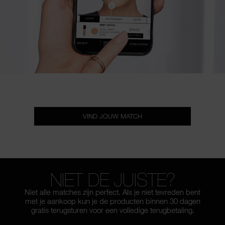
VIND JOUW MATCH
NIET DE JUISTE?
Niet alle matches zijn perfect. Als je niet tevreden bent
met je aankoop kun je de producten binnen 30 dagen
gratis terugsturen voor een volledige terugbetaling.