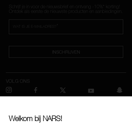
Schrijf je in voor de nieuwsbrief en ontvang -10%* korting!
Ontdek als eerste de nieuwste producten en aanbiedingen.
*
WAT IS JE E-MAILADRES?
INSCHRIJVEN
VOLG ONS
BEL ONS OP +442038100750
Welkom bij NARS!