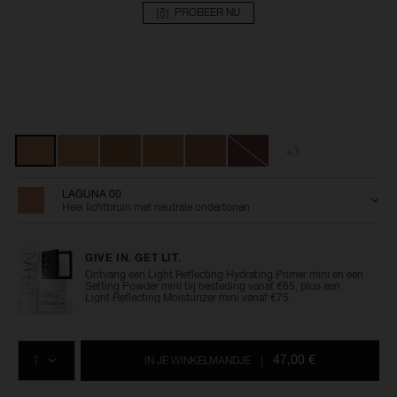
PROBEER NU
Details
/nl/laguna-
Artikelnummer:
bronzing-
0194251136707
Variaties
powder/0194251136707.html
+3
LAGUNA 00
Heel lichtbruin met neutrale ondertonen
GIVE IN. GET LIT.
Ontvang een Light Reflecting Hydrating Primer mini en een
Setting Powder mini bij besteding vanaf €65, plus een
Light Reflecting Moisturizer mini vanaf €75.
Voeg
Productacties
Acties
aan
AANTAL
de
47,00 €
IN JE WINKELMANDJE
|
opties
van