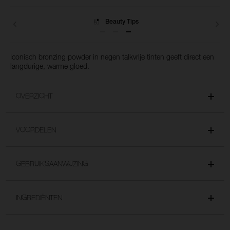
het
winkelmandje
toe
Levering
Iconisch bronzing powder in negen talkvrije tinten geeft direct een
langdurige, warme gloed.
OVERZICHT
VOORDELEN
GEBRUIKSAANWIJZING
INGREDIËNTEN