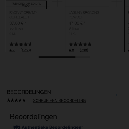
TRENDING OP SOCIAL
MEDIA
RADIANT CREAMY
LAGUNA BRONZING
CONCEALER
POWDER
37,00 €
*
47,00 €
*
30 Tinten
9 Tinten
6 ML
11 G
4.7
(1268)
4.8
(798)
BEOORDELINGEN
SCHRIJF EEN BEOORDELING