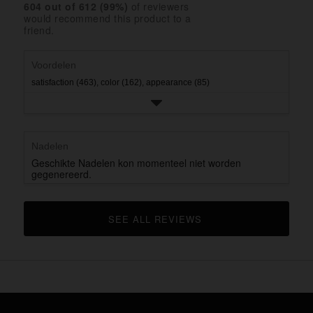
rating.
star
604
 out of 
612
 (
99
%)
of reviewers
2
with
would recommend this product to a
rating.
star
1
friend.
rating.
star
rating.
Voordelen
satisfaction (463),
color (162),
appearance (85)
Nadelen
Geschikte Nadelen kon momenteel niet worden
gegenereerd.
SEE ALL REVIEWS 
CLICK TO GO TO ALL REVIEWS