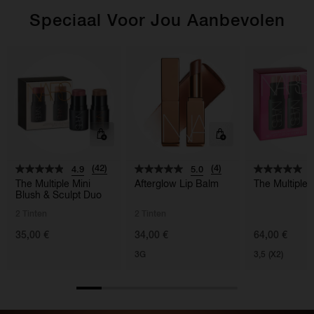
Speciaal Voor Jou Aanbevolen
(42)
(4)
4.9
5.0
5
The Multiple Mini
Afterglow Lip Balm
The Multiple
Blush & Sculpt Duo
2 Tinten
2 Tinten
35,00 €
34,00 €
64,00 €
3G
3,5 (X2)