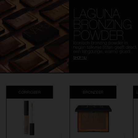
LAGUNA
BRONZING
POWDER
Iconisch bronzing powder in
negen talkvrije tinten geeft direct
een langdurige, warme gloed.
SHOP NU
CORRIGEER
BRONZEER