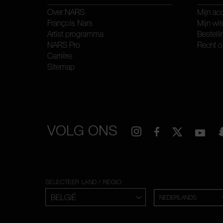
Over NARS
Mijn ac
François Nars
Mijn wis
Artist programma
Bestelli
NARS Pro
Recht o
Carrière
Sitemap
VOLG ONS
SELECTEER LAND / REGIO