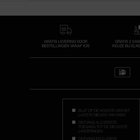
GRATIS LEVERING VOOR
GRATIS 2 SA
BESTELLINGEN VANAF €30
KEUZE BIJ ELK
BLIJF OP DE HOOGTE VAN HET
LAATSTE NIEUWS VAN NARS
ONTVANG ALS EERSTE
TOEGANG TOT DE NIEUWSTE
LANCERINGEN
ONTVANG EXCLUSIEVE