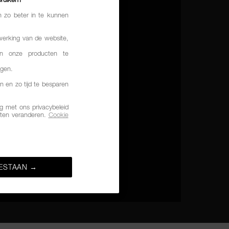
n zo beter in te kunnen
werking van de website,
n onze producten te
ngen.
n en zo tijd te besparen
 met ons privacybeleid
ten veranderen.
Cookie
ESTAAN →