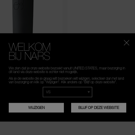
WELKOM
BIJ NARS
5.0
(1)
TA KABUKI BRUSH
We zien dat je onze website bezoekt vanuit UNITED.STATES, maar bezorging in
dit land via deze website is echter niet mogelijk.
Als je de website die je graag wilt bezoeken wilt wijzigen, selecteer dan het land
45,00 €
*
van bezorging en klik op “Wijzigen”. Klik anders op “Blijf op deze website”.
SELECTEER PRODUCT
WIJZIGEN
BLIJF OP DEZE WEBSITE
8 producten