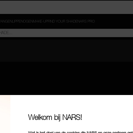
ANGEN
LIPPEN
OGEN
MAKE-UP
FIND YOUR SHADE
NARS PRO
Welkom bij NARS!
Wat is het doel van de cookies die NARS en onze partners ge