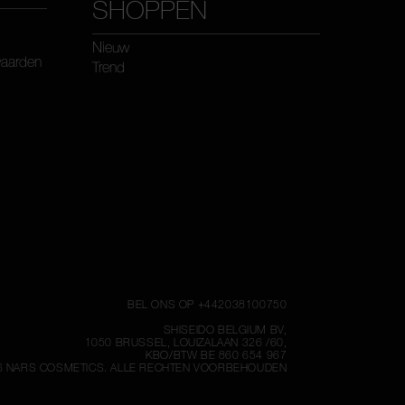
SHOPPEN
Nieuw
waarden
Trend
BEL ONS OP +442038100750
SHISEIDO BELGIUM BV,
1050 BRUSSEL, LOUIZALAAN 326 /60,
KBO/BTW BE 860 654 967
6
NARS COSMETICS.
ALLE RECHTEN VOORBEHOUDEN