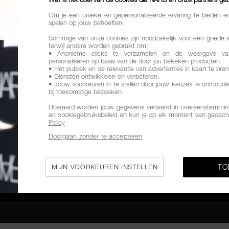
Om je een unieke en gepersonaliseerde ervaring te bieden e
spelen op jouw behoeften.
Sommige van onze cookies zijn noodzakelijk voor een goede 
terwijl andere worden gebruikt om:
• Anonieme clicks te verzamelen en de weergave va
personaliseren op basis van de door jou bekeken producten.
• Het publiek en de relevantie van advertenties in kaart te bre
• Diensten ontwikkelen en verbeteren.
• Jouw voorkeuren in te stellen door jouw keuzes te onthoude
bij toekomstige bezoeken.
Uiteraard worden jouw gegevens verwerkt in overeenstemming
en cookiegebruiksbeleid en kun je op elk moment van gedach
Policy
Doorgaan zonder te accepteren
MIJN VOORKEUREN INSTELLEN
TO