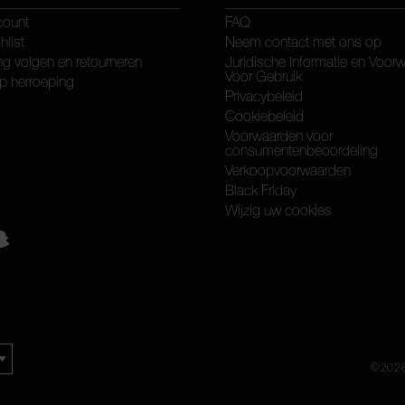
count
FAQ
hlist
Neem contact met ons op
ng volgen en retourneren
Juridische Informatie en Voor
Voor Gebruik
p herroeping
Privacybeleid
Cookiebeleid
Voorwaarden voor
consumentenbeoordeling
Verkoopvoorwaarden
Black Friday
Wijzig uw cookies
©
202