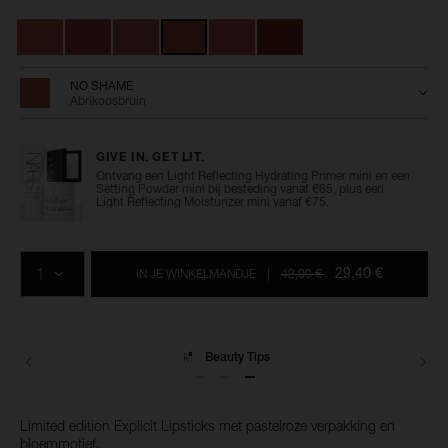
lipstick/0194251151342.html
0194251151342
Variaties
NO SHAME
Abrikoosbruin
GIVE IN. GET LIT.
Ontvang een Light Reflecting Hydrating Primer mini en een
Setting Powder mini bij besteding vanaf €65, plus een
Light Reflecting Moisturizer mini vanaf €75.
Voeg
Productacties
Acties
aan
AANTAL
de
29,40 €
IN JE WINKELMANDJE
|
42,00 €
opties
van
het
winkelmandje
toe
Beauty Tips
Levering
Limited edition Explicit Lipsticks met pastelroze verpakking en
bloemmotief.