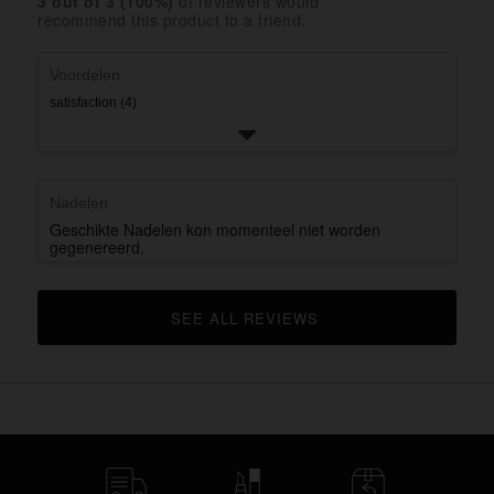
star
3
 out of 
3
 (
100
%)
of reviewers would
2
with
recommend this product to a friend.
rating.
star
1
rating.
star
rating.
Voordelen
satisfaction (4)
Nadelen
Geschikte Nadelen kon momenteel niet worden
gegenereerd.
SEE ALL REVIEWS 
CLICK TO GO TO ALL REVIEWS