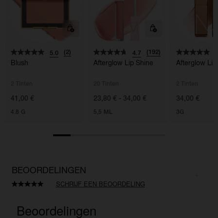
(2)
(192)
5.0
4.7
5
Blush
Afterglow Lip Shine
Afterglow Li
2 Tinten
20 Tinten
2 Tinten
41,00 €
23,80 € - 34,00 €
34,00 €
4.8 G
5,5 ML
3G
BEOORDELINGEN
SCHRIJF EEN BEOORDELING