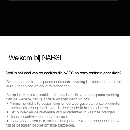
Welkom bij NARS!
Wat is het doel van de cookies die NARS en onze partners gebruiken?
Om je een unieke en gepersonaliseerde ervaring te bieden en zo beter
in te kunnen spelen op jouw behoeften.
Sommige van onze cookies zijn noodzakelijk voor een goede werking
van de website, terwijl andere worden gebruikt om:
• Anonieme clicks te verzamelen en de weergave van onze producten
te personaliseren op basis van de door jou bekeken producten.
• Het publiek en de relevantie van advertenties in kaart te brengen.
• Diensten ontwikkelen en verbeteren.
• Jouw voorkeuren in te stellen door jouw keuzes te onthouden en zo
tijd te besparen bij toekomstige bezoeken.