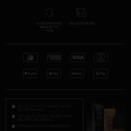
KLANTENSERVICE
VEILIGE BETALING
VAN 9:00 TOT
18:00
wa
Er 
op
wac
mai
do
i
g
st
wa
op
B
te
Ver
je
on
BLIJF OP DE HOOGTE VAN HET LAATSTE
e
NIEUWS VAN NARS
con
ONTVANG ALS EERSTE TOEGANG TOT DE
NIEUWSTE LANCERINGEN
ONTVANG EXCLUSIEVE AANBIEDINGEN