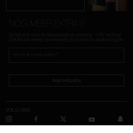
NOG MEER EXTRA'S
Schrijf je in voor de nieuwsbrief en ontvang -10%* korting!
Ontdek als eerste de nieuwste producten en aanbiedingen.
*
WAT IS JE E-MAILADRES?
INSCHRIJVEN
VOLG ONS