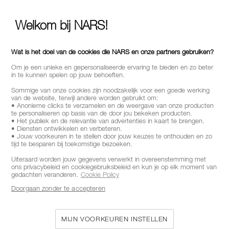
BEL ONS OP +442038100750
Welkom bij NARS!
Wat is het doel van de cookies die NARS en onze partners gebruiken?
OVER NARS
Om je een unieke en gepersonaliseerde ervaring te bieden en zo beter
MIJN NARS
in te kunnen spelen op jouw behoeften.
Sommige van onze cookies zijn noodzakelijk voor een goede werking
HELP & FAQ
van de website, terwijl andere worden gebruikt om:
• Anonieme clicks te verzamelen en de weergave van onze producten
te personaliseren op basis van de door jou bekeken producten.
MANIEREN OM TE SHOPPEN
• Het publiek en de relevantie van advertenties in kaart te brengen.
• Diensten ontwikkelen en verbeteren.
• Jouw voorkeuren in te stellen door jouw keuzes te onthouden en zo
tijd te besparen bij toekomstige bezoeken.
SELECTEER LAND / REGIO
Uiteraard worden jouw gegevens verwerkt in overeenstemming met
ons privacybeleid en cookiegebruiksbeleid en kun je op elk moment van
gedachten veranderen.
Cookie Policy
Doorgaan zonder te accepteren
MIJN VOORKEUREN INSTELLEN