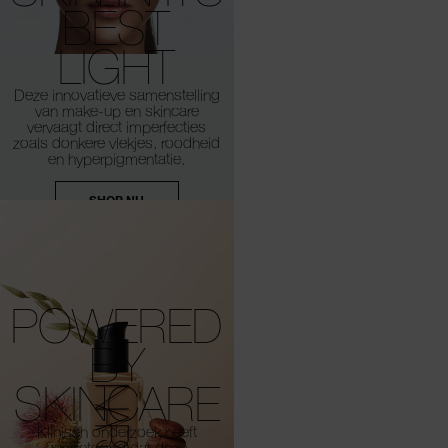
BEST
LIGHT
Deze innovatieve samenstelling
van make-up en skincare
vervaagt direct imperfecties
zoals donkere vlekjes,
roodheid
en hyperpigmentatie.
SHOP NU
POWERED
BY
SKINCARE
Klinisch onderzoek heeft
aangetoond dat deze