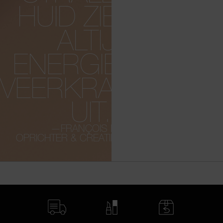
HUID ZIET ER
ALTIJD
ENERGIEK EN
VEERKRACHTIG
UIT.”
—FRANÇOIS NARS,
OPRICHTER & CREATIEF DIRECTEUR