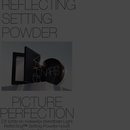
REFLECTING
SETTING
POWDER
PICTURE
PERFECTION
Dit lichte en makkelijk blendbare Light
Reflecting™
Setting Powder houdt