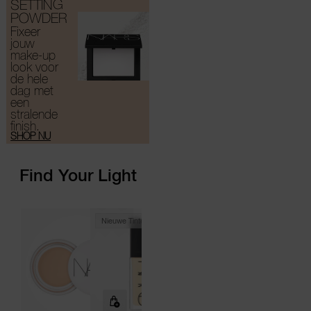
SETTING
POWDER
Fixeer
jouw
make-up
look voor
de hele
dag met
een
stralende
finish.
SHOP NU
Find Your Light
Nieuwe Tinten Beschikbaar