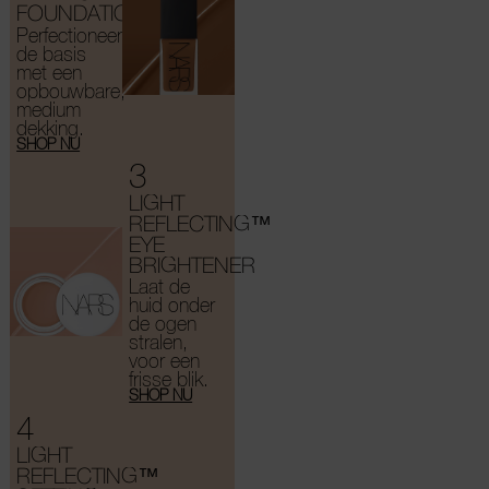
FOUNDATION
Perfectioneer
de basis
met een
opbouwbare,
medium
dekking.
SHOP NU
3
LIGHT
REFLECTING™
EYE
BRIGHTENER
Laat de
huid onder
de ogen
stralen,
voor een
frisse blik.
SHOP NU
4
LIGHT
REFLECTING™