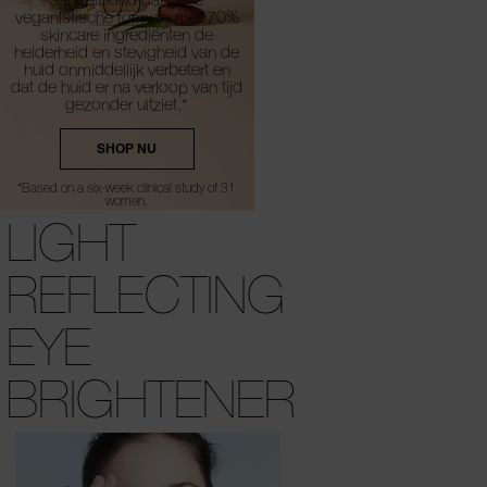
veganistische formule met 70%
skincare ingrediënten de
helderheid en stevigheid van de
huid onmiddellijk verbetert en
dat de huid er na verloop van tijd
gezonder uitziet.*
SHOP NU
*Based on a six-week clinical study of 31
women.
LIGHT
REFLECTING
EYE
BRIGHTENER