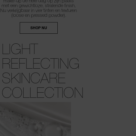
make-up de hele dag op zijn plaats
met een gewichtloze, stralende finish.
Nu verkrijgbaar in vier tinten en texturen
(loose en pressed powder).
SHOP NU
LIGHT
REFLECTING
SKINCARE
COLLECTION