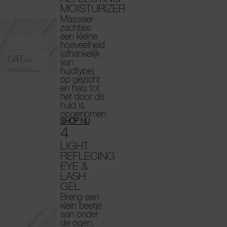
MOISTURIZER
Masseer
zachtjes
een kleine
hoeveelheid
(afhankelijk
van
huidtype)
op gezicht
en hals tot
het door de
huid is
opgenomen.
SHOP NU
4
LIGHT
REFLECING
EYE &
LASH
GEL
Breng een
klein beetje
aan onder
de ogen,