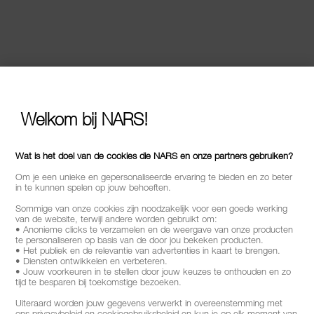
Welkom bij NARS!
Wat is het doel van de cookies die NARS en onze partners gebruiken?
Om je een unieke en gepersonaliseerde ervaring te bieden en zo beter
in te kunnen spelen op jouw behoeften.
Sommige van onze cookies zijn noodzakelijk voor een goede werking
van de website, terwijl andere worden gebruikt om:
• Anonieme clicks te verzamelen en de weergave van onze producten
te personaliseren op basis van de door jou bekeken producten.
• Het publiek en de relevantie van advertenties in kaart te brengen.
• Diensten ontwikkelen en verbeteren.
• Jouw voorkeuren in te stellen door jouw keuzes te onthouden en zo
tijd te besparen bij toekomstige bezoeken.
Uiteraard worden jouw gegevens verwerkt in overeenstemming met
ons privacybeleid en cookiegebruiksbeleid en kun je op elk moment van