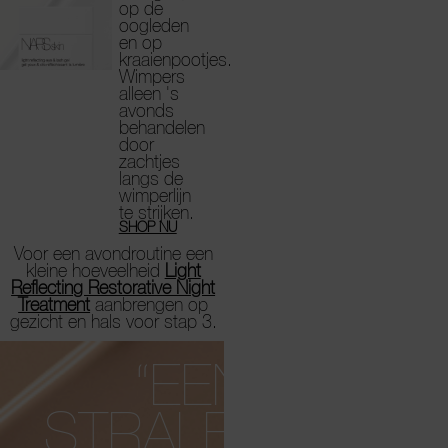
op de
oogleden
en op
kraaienpootjes.
Wimpers
alleen 's
avonds
behandelen
door
zachtjes
langs de
wimperlijn
te strijken.
SHOP NU
Voor een avondroutine een
kleine hoeveelheid
Light
Reflecting Restorative Night
Treatment
aanbrengen op
gezicht en hals voor stap 3.
“EEN
STRALENDE