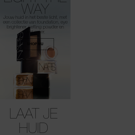
WAY
Jouw huid in het beste licht, met
een collectie van foundation, eye
brightener, setting powder en
veel meer.
wa
Er 
SHOP NU
op
wac
mai
do
i
g
st
wa
op
B
te
Ver
je
on
LAAT JE
e
con
HUID