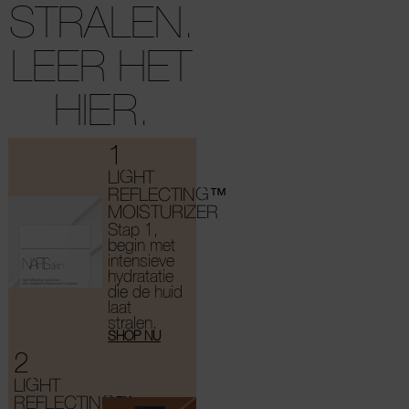
STRALEN.
LEER HET
HIER.
1
LIGHT
REFLECTING™
MOISTURIZER
Stap 1,
begin met
intensieve
hydratatie
die de huid
laat
stralen.
SHOP NU
2
LIGHT
REFLECTING™