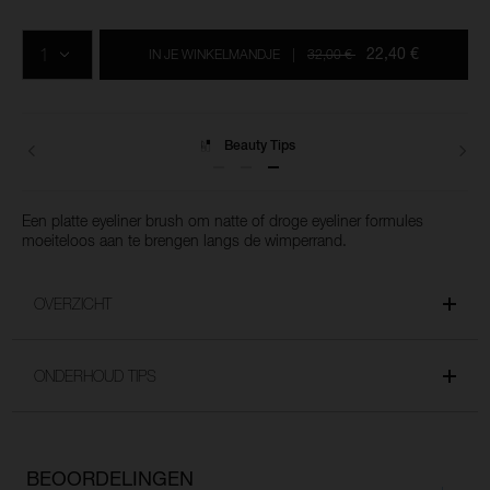
Voeg
Productacties
Acties
aan
AANTAL
de
22,40 €
IN JE WINKELMANDJE
|
32,00 €
opties
van
het
winkelmandje
toe
Beauty Tips
Een platte eyeliner brush om natte of droge eyeliner formules
moeiteloos aan te brengen langs de wimperrand.
OVERZICHT
ONDERHOUD TIPS
BEOORDELINGEN