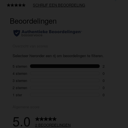
SCHRIJF EEN BEOORDELING
Lees
2
beoordelingen.
Dezelfde
paginalink.