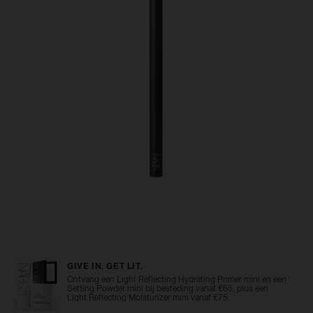
beoordelingen.
Dezelfde
paginalink.
wa
Er 
op
wac
mai
do
i
g
st
wa
op
B
te
Ver
je
on
Details
/nl/%2326-
Artikelnummer:
push-
0194251005492
e
eyeliner-
GIVE IN. GET LIT.
con
brush/0194251005492.html
Ontvang een Light Reflecting Hydrating Primer mini en een
Setting Powder mini bij besteding vanaf €65, plus een
Light Reflecting Moisturizer mini vanaf €75.