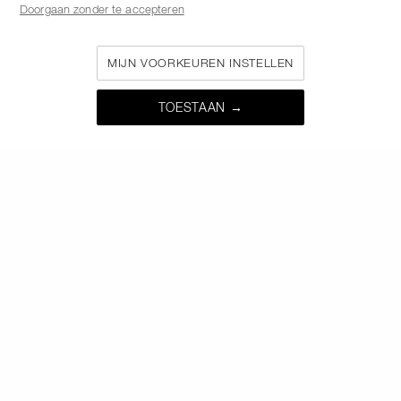
Doorgaan zonder te accepteren
ONTVANG ALS EERSTE TOEGANG TOT DE
NIEUWSTE LANCERINGEN
ONTVANG EXCLUSIEVE AANBIEDINGEN
MIJN VOORKEUREN INSTELLEN
TOESTAAN →
NOG MEER EXTRA'S
Schrijf je in voor de nieuwsbrief en ontvang -10%* korting!
Ontdek als eerste de nieuwste producten en aanbiedingen.
*
WAT IS JE E-MAILADRES?
INSCHRIJVEN
VOLG ONS