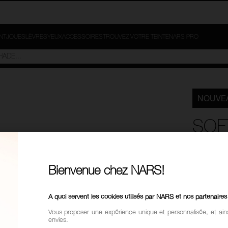
INT
JOUES
LÈVRES
YEUX
ACCESSOIRES
TROUVEZ VOTRE TEINTE
NARS PRO
NOUVE
SOF
REF
Bienvenue chez NARS!
93,00
Promotion
A quoi servent les cookies utilisés par NARS et nos partenaires
Produits
Vous proposer une expérience unique et personnalisée, et ain
envies.