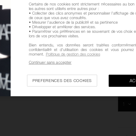
Certains de nos cookies sont strictement nécessaires au bon 
les autres sont utilisés entre autres pour :
• Collecter des clics anonymes et personnaliser l’affichage de 
de ceux que vous avez consultés.
• Mesurer l’audience de la publicité et sa pertinence
• Développer et améliorer des services.
• Paramétrer vos préférences en se souvenant de vos choix e
lors de vos prochaines visites.
Bien entendu, vos données seront traitées conformément
confidentialité et d’utilisation des cookies et vous pourre
moment.
Politique de gestion des cookies
Continuer sans accepter
PREFERENCES DES COOKIES
AC