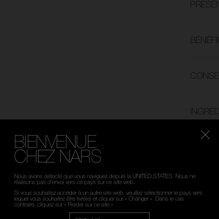
PRÉSE
BÉNÉFI
CONSEI
INGRÉD
BIENVENUE
CHEZ NARS
Veuillez sélectionner
Nous avons détecté que vous naviguez depuis la UNITED.STATES. Nous ne
votre langue
réalisons pas d’envoi vers ce pays sur ce site web.
Si vous souhaitez accéder à un autre site web, veuillez sélectionner le pays vers
lequel vous souhaitez être livré(e) et cliquer sur « Changer ». Dans le cas
NS AU CHOIX
RETOURS OFFERTS
SERVICE C
contraire, cliquez sur « Rester sur ce site »
TES LES
S
NDES