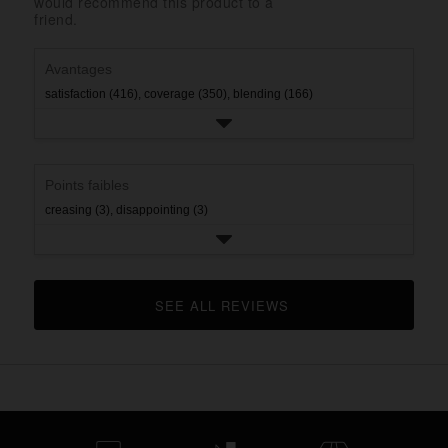
would recommend this product to a
rating.
star
1
friend.
rating.
star
rating.
Avantages
satisfaction (416),
coverage (350),
blending (166)
Points faibles
creasing (3),
disappointing (3)
SEE ALL REVIEWS 
CLICK TO GO TO ALL REVIEWS