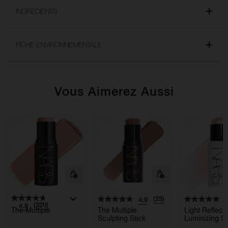
INGRÉDIENTS
FICHE ENVIRONNEMENTALE
Vous Aimerez Aussi
(25)
4.9
5
(320)
4.8
The Multiple
The Multiple
Light Reflec
Sculpting Stick
Luminizing St