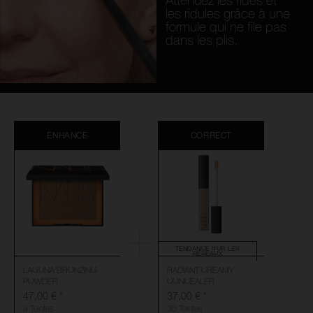
Atténuez les rides et
les ridules grâce à une
formule qui ne file pas
dans les plis.
ENHANCE
CORRECT
TENDANCE SUR LES
RÉSEAUX
LAGUNA BRONZING
RADIANT CREAMY
POWDER
CONCEALER
47,00 €
*
37,00 €
*
9 Teintes
30 Teintes