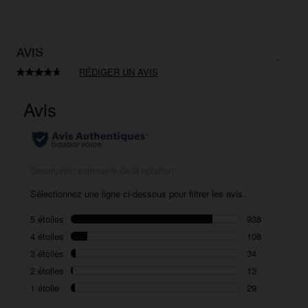
AVIS
RÉDIGER UN AVIS
Lire
1122
avis.
Lien
sur
la
même
page.