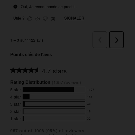
Points clés de l'avis
4.7 stars
Average
rating
Rating Distribution
for
(
1357
 reviews)
this
5
star
1107
product:
1107
4.7
4
star
151
reviews
151
out
with
3
star
49
reviews
of
49
5
5
with
2
star
18
reviews
18
stars
star
4
with
1
star
32
reviews
32
rating.
star
3
with
reviews
rating.
star
957
 out of 
1008
 (
95
%)
of reviewers
2
with