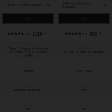
SELECT VARIANT
SELECT VARIANT
View
View
(1122)
(556)
4.7
4.7
BÉNÉFICES:
Tenue 16 Heures, Hydratation
BÉNÉFICES:
24 Heures, Ne File Pas Dans
Floutant, Lissant, Estompable
Les Plis
FINI:
FINI:
Radieux
Lisse Et Mat
COUVRANCE:
COUVRANCE:
Moyenne, Modulable
Totale
TEINTES:
TEINTES:
30
29