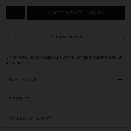
Ajouter
Actions
Promotions
aux
sur
QTÉ
options
les
37,00 €
AJOUTER AU PANIER
|
du
produits
panier
Livraisons
Un correcteur multi-usage qui illumine, corrige et sublime avec un
fini lumineux.
FICHE PRODUIT
BÉNÉFICES
CONSEILS D’UTILISATION