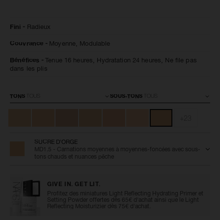
Détails
/fr/radiant-
Numéro
Fini
Radieux
creamy-
de
concealer-
l’article
Couvrance
Moyenne,
Modulable
sucre-
0607845012283
d%27orge/0607845012283.html
Bénéfices
Tenue 16 heures,
Hydratation 24 heures,
Ne file pas
dans les plis
Variations
TONS
SOUS-TONS
+23
SUCRE D'ORGE
MD1.5 - Carnations moyennes à moyennes-foncées avec sous-
tons chauds et nuances pêche
GIVE IN. GET LIT.
Profitez des miniatures Light Reflecting Hydrating Primer et
Setting Powder offertes dès 65€ d'achat ainsi que le Light
Reflecting Moisturizier dès 75€ d'achat.