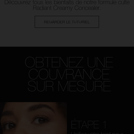
Découvrez tous les bienfaits de
notre formule culte
Radiant Creamy Concealer.
REGARDER LE TUTORIEL
OBTENEZ UNE
COUVRANCE
SUR MESURE
ÉTAPE 1
Unifiez votre teint pour