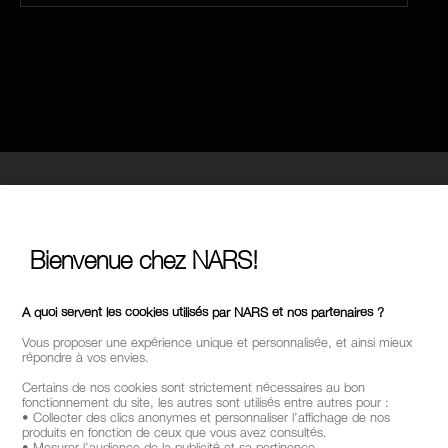
Bienvenue chez NARS!
A quoi servent les cookies utilisés par NARS et nos partenaires ?
Vous proposer une expérience unique et personnalisée, et ainsi mieux
répondre à vos envies.
Certains de nos cookies sont strictement nécessaires au bon
fonctionnement du site, les autres sont utilisés entre autres pour :
• Collecter des clics anonymes et personnaliser l’affichage de nos
produits en fonction de ceux que vous avez consultés.
• Mesurer l’audience de la publicité et sa pertinence