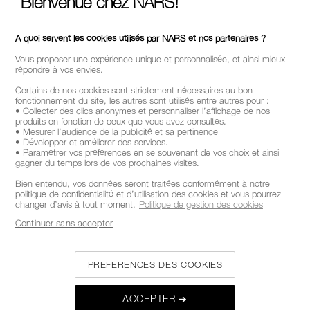
Bienvenue chez NARS!
A quoi servent les cookies utilisés par NARS et nos partenaires ?
Vous proposer une expérience unique et personnalisée, et ainsi mieux
répondre à vos envies.
Certains de nos cookies sont strictement nécessaires au bon
fonctionnement du site, les autres sont utilisés entre autres pour :
• Collecter des clics anonymes et personnaliser l’affichage de nos
produits en fonction de ceux que vous avez consultés.
• Mesurer l’audience de la publicité et sa pertinence
• Développer et améliorer des services.
• Paramétrer vos préférences en se souvenant de vos choix et ainsi
gagner du temps lors de vos prochaines visites.
Bien entendu, vos données seront traitées conformément à notre
politique de confidentialité et d’utilisation des cookies et vous pourrez
changer d’avis à tout moment.
Politique de gestion des cookies
Continuer sans accepter
PREFERENCES DES COOKIES
ACCEPTER ➔