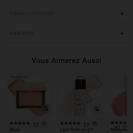
CONSEILS D'UTILISATION
INGRÉDIENTS
Vous Aimerez Aussi
Nouveauté
(2)
(9)
5.0
5.0
(186)
4.7
Blush
Light Reflecting™
Afterglow L