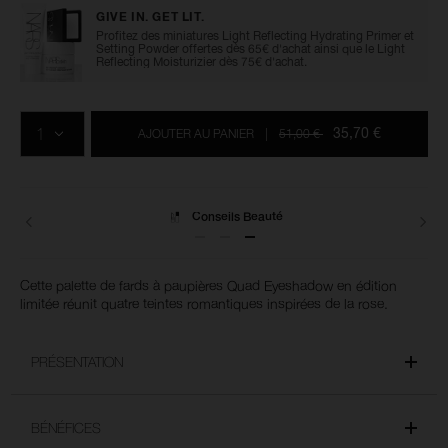
eyeshadow/0194251146522.html
de
l’article
GIVE IN. GET LIT.
0194251146522
Profitez des miniatures Light Reflecting Hydrating Primer et
Setting Powder offertes dès 65€ d'achat ainsi que le Light
Reflecting Moisturizier dès 75€ d'achat.
Ajouter
Actions
Promotions
aux
sur
QTÉ
options
les
35,70 €
AJOUTER AU PANIER
|
51,00 €
du
produits
panier
Livraisons
Cette palette de fards à paupières Quad Eyeshadow en édition
limitée réunit quatre teintes romantiques inspirées de la rose.
PRÉSENTATION
BÉNÉFICES