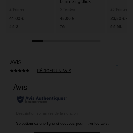
Luminizing Stick
2 Teintes
5 Teintes
20 Teintes
41,00 €
48,00 €
23,80 € - 3
4.8 G
7G
5,5 ML
AVIS
RÉDIGER UN AVIS