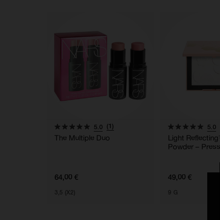
(1)
5.0
5.0
The Multiple Duo
Light Reflectin
Powder – Pres
64,00 €
49,00 €
3,5 (X2)
9 G