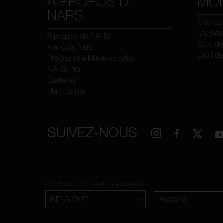
À PROPOS DE
MO
NARS
Mon co
Ma Wish
À propos de NARS
Suivi d
François Nars
Droit de
Programme Make-up artist
NARS Pro
Carrières
Plan du site
SUIVEZ-NOUS
CHOISISSEZ LE PAYS / LA REGION