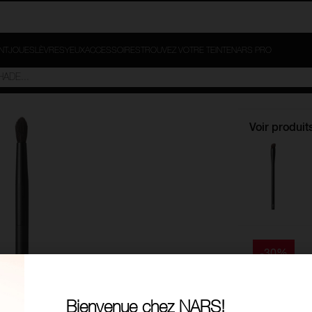
INT
JOUES
LÈVRES
YEUX
ACCESSOIRES
TROUVEZ VOTRE TEINTE
NARS PRO
Voir produit
-30%
#23 
Bienvenue chez NARS!