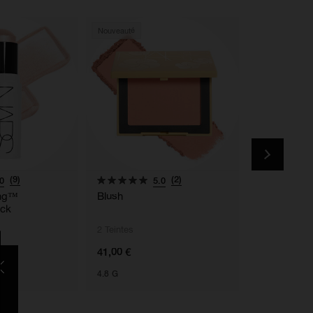
Nouveauté
(9)
(2)
0
5.0
ing™
Blush
The Multipl
ick
2 Teintes
5 Teintes
41,00 €
48,00 €
4.8 G
8G