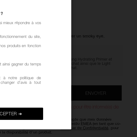
SH
 ?
)
RÉDIGER UN AVIS
21,00 €
€
si mieux répondre à vos
eau souple et dense, idéal pour réaliser un smoky eye.
fonctionnement du site,
nos produits en fonction
GIVE IN. GET LIT.
Profitez des miniatures Light Reflecting Hydrating Primer et
Setting Powder offertes dès 65€ d'achat ainsi que le Light
t ainsi gagner du temps
Reflecting Moisturizier dès 75€ d'achat.
 à notre politique de
z changer d’avis à tout
*
ENVOYER
E-MAIL
st en rupture de stock. Inscrivez-vous pour être informé(e) de
 stock.
CEPTER ➔
 mes données dans ce formulaire, j’accepte que mes données
s par Shiseido Group Belgium sprl et Shiseido EMEA (en tant que co-
de traitement), conformément à la
Politique de Confidentialité
, pour
 la disponibilité d’un produit.