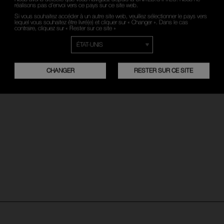
votre langue
réalisons pas d’envoi vers ce pays sur ce site web.
Si vous souhaitez accéder à un autre site web, veuillez sélectionner le pays vers
lequel vous souhaitez être livré(e) et cliquer sur « Changer ». Dans le cas
contraire, cliquez sur « Rester sur ce site »
FRANÇAIS
NEDERLANDS
CHANGER
RESTER SUR CE SITE