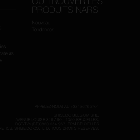
OÙ TROUVER LES
PRODUITS NARS
Nouveau
s
Tendances
kies
ateurs
e
APPELEZ-NOUS AU +33186765701
SHISEIDO BELGIUM SRL,
AVENUE LOUISE 326 / 60 - 1050 BRUXELLES,
BCE/TVA (BE)0860.654.967, RPM BRUXELLES
ETICS.
SHISEIDO CO., LTD. TOUS DROITS RESERVES.