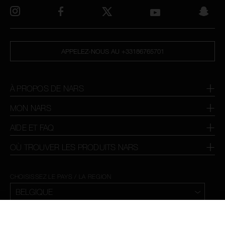
APPELEZ-NOUS AU +33186765701
À PROPOS DE NARS
MON NARS
AIDE ET FAQ
OÙ TROUVER LES PRODUITS NARS
CHOISISSEZ LE PAYS / LA REGION