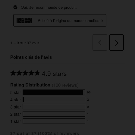
Points clés de l'avis
4.9 stars
Average
rating
Rating Distribution
for
(
100
 reviews)
this
5
star
96
product:
96
4.9
4
star
2
reviews
2
out
with
3
star
0
reviews
of
0
5
5
with
2
star
1
reviews
1
stars
star
4
with
1
star
1
reviews
1
rating.
star
3
with
reviews
rating.
star
37
 out of 
37
 (
100
%)
of reviewers
2