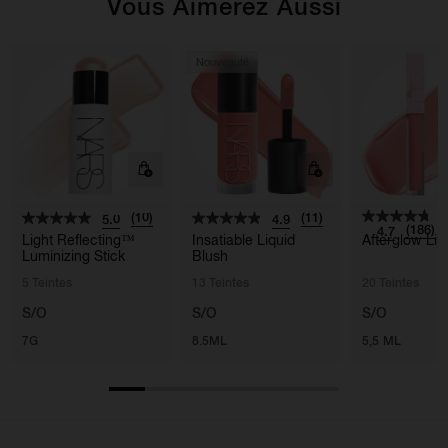
Vous Aimerez Aussi
Nouveauté
(10)
(11)
5.0
4.9
(186)
4.7
Light Reflecting™
Insatiable Liquid
Afterglow Lip
Luminizing Stick
Blush
5 Teintes
13 Teintes
20 Teintes
S/O
S/O
S/O
7G
8.5ML
5,5 ML