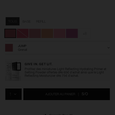
Détails
/fr/light-
Numéro
reflecting%E2%84%A2-
de
Variations
luminizing-
l’article
TOUS
BASE
REFILL
blush/0194251156705.html
0194251156705
+8
JUMP
Grenat
GIVE IN. GET LIT.
Profitez des miniatures Light Reflecting Hydrating Primer et
Setting Powder offertes dès 65€ d'achat ainsi que le Light
Reflecting Moisturizier dès 75€ d'achat.
Ajouter
Actions
aux
sur
QTÉ
options
les
S/O
AJOUTER AU PANIER
|
du
produits
panier