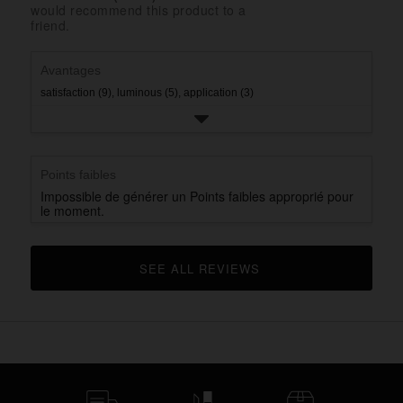
with
would recommend this product to a
rating.
star
1
friend.
rating.
star
rating.
Avantages
satisfaction (9),
luminous (5),
application (3)
Points faibles
Impossible de générer un Points faibles approprié pour
le moment.
SEE ALL REVIEWS 
CLICK TO GO TO ALL REVIEWS