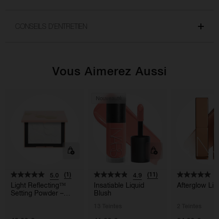
CONSEILS D'ENTRETIEN
Vous Aimerez Aussi
Nouveauté
(1)
(11)
5.0
4.9
5
Light Reflecting™
Insatiable Liquid
Afterglow Li
Setting Powder –
Blush
Pressed
13 Teintes
2 Teintes