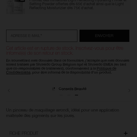
Setting Powder offertes dès 65€ d'achat ainsi que le Light
Reflecting Moisturizier dès 75€ d'achat.
Ajouter
Actions
Promotions
aux
sur
options
les
du
produits
*
ENVOYER
ADRESSE E-MAIL
panier
Cet article est en rupture de stock. Inscrivez-vous pour être
informé(e) de son retour en stock.
En soumettant mes données dans ce formulaire, j’accepte que mes données
soient traitées par Shiseido Group Belgium sprl et Shiseido EMEA (en tant
que co-responsables de traitement), conformément à la
Politique de
Confidentialité
, pour être informé de la disponibilité d’un produit.
Conseils Beauté
Un pinceau de maquillage arrondi, idéal pour une application
maîtrisée des pigments sur les joues.
FICHE PRODUIT