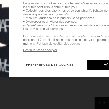
Certains de nos cookies sont strictement nécessaires au bon 
Promotion
les autres sont utilisés entre autres pour :
Produits
• Collecter des clics anonymes et personnaliser l’affichage de 
de ceux que vous avez consultés.
• Mesurer l’audience de la publicité et sa pertinence
• Développer et améliorer des services.
• Paramétrer vos préférences en se souvenant de vos choix e
lors de vos prochaines visites.
Bien entendu, vos données seront traitées conformément
confidentialité et d’utilisation des cookies et vous pourre
moment.
Politique de gestion des cookies
Continuer sans accepter
PREFERENCES DES COOKIES
AC