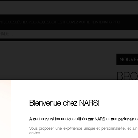
INT
JOUES
LÈVRES
YEUX
ACCESSOIRES
TROUVEZ VOTRE TEINTE
NARS PRO
NOUVE
BRO
DU
Bienvenue chez NARS!
NARS
88,00
A quoi servent les cookies utilisés par NARS et nos partenaires
Vous proposer une expérience unique et personnalisée, et ain
Les best-se
envies.
les joues.