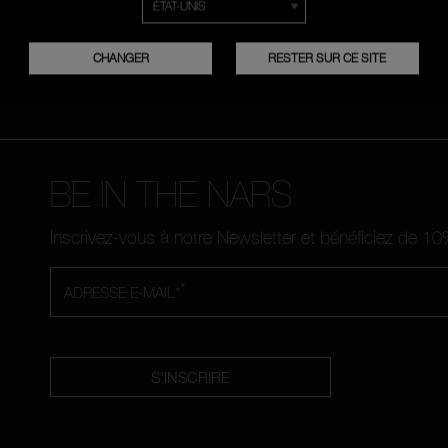
NDES
FRANÇAIS
NEDERLANDS
CHANGER
RESTER SUR CE SITE
BE IN THE NARS
Inscrivez-vous à notre Newsletter et bénéficiez de 
*
ADRESSE E-MAIL*
S'INSCRIRE