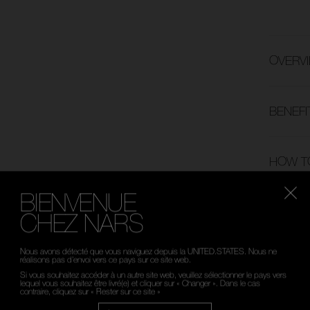
OVERV
BENEFI
HOW T
BIENVENUE
CHEZ NARS
Veuillez sélectionner
Nous avons détecté que vous naviguez depuis la UNITED.STATES. Nous ne
votre langue
réalisons pas d’envoi vers ce pays sur ce site web.
Si vous souhaitez accéder à un autre site web, veuillez sélectionner le pays vers
lequel vous souhaitez être livré(e) et cliquer sur « Changer ». Dans le cas
NS AU CHOIX
RETOURS OFFERTS
SERVICE C
contraire, cliquez sur « Rester sur ce site »
TES LES
S