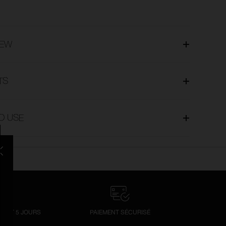
IEW
TS
O USE
LIENT 5 JOURS
PAIEMENT SÉCURISÉ
UR 7