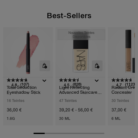
Best-Sellers
Nouvelles Teintes
Disponibles
(107)
(828)
(1123)
4.8
4.5
4.7
Total Seduction
Light Reflecting
Radiant Cre
Eyeshadow Stick
Advanced Skincare
Concealer
Foundation
16 Teintes
47 Teintes
30 Teintes
36,00 €
39,20 € - 56,00 €
37,00 €
1.6G
30 ML
6 ML