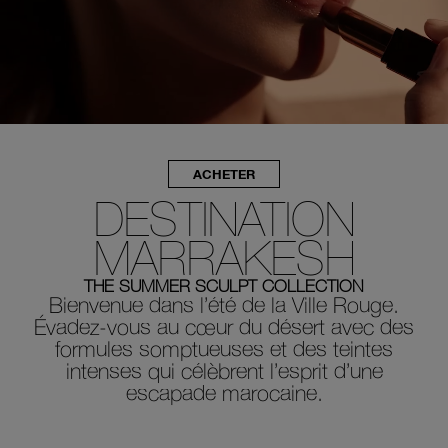
Réi
v
U
d
vo
ACHETER
n
env
r
m
DESTINATION
réi
un
vo
MARRAKESH
de
P
THE SUMMER SCULPT COLLECTION
vér
Bienvenue dans l’été de la Ville Rouge.
Évadez-vous au cœur du désert avec des
s
formules somptueuses et des teintes
c
intenses qui célèbrent l’esprit d’une
ind
escapade marocaine.