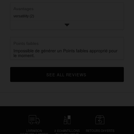
rating.
star
rating.
Avantages
versatility (2)
Points faibles
Impossible de générer un Points faibles approprié pour
le moment.
SEE ALL REVIEWS 
CLICK TO GO TO ALL REVIEWS
LIVRAISON
2 ÉCHANTILLONS
RETOURS OFFERTS