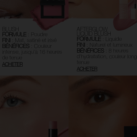
BLUSH
AFTERGLOW
LIQUID BLUSH
FORMULE
: Poudre
FORMULE
: Liquide
FINI
: Mat, satiné et irisé
FINI
: Naturel et lumineux
BÉNÉFICES
: Couleur
BÉNÉFICES
: 8 heures
intense, jusqu’à 16 heures
d’hydratation, couleur lon
de tenue
tenue
ACHETER
ACHETER