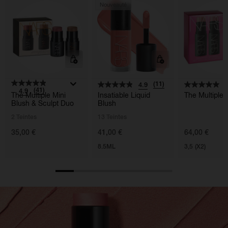
Nouveauté
(11)
4.9
5
(41)
4.9
The Multiple Mini
Insatiable Liquid
The Multiple
Blush & Sculpt Duo
Blush
2 Teintes
13 Teintes
35,00 €
41,00 €
64,00 €
8.5ML
3,5 (X2)