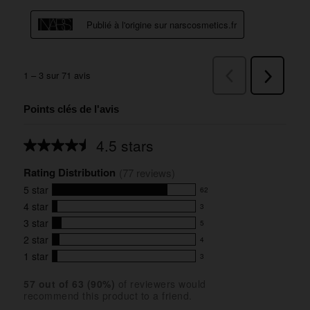
Points clés de l'avis
4.5 stars
Average
rating
Rating Distribution
for
(
77
 reviews)
this
5
star
62
product:
62
4.5
4
star
3
reviews
3
out
with
3
star
5
reviews
of
5
5
5
with
2
star
4
reviews
4
stars
star
4
with
1
star
3
reviews
3
rating.
star
3
with
reviews
rating.
star
57
 out of 
63
 (
90
%)
of reviewers would
2
with
recommend this product to a friend.
rating.
star
1