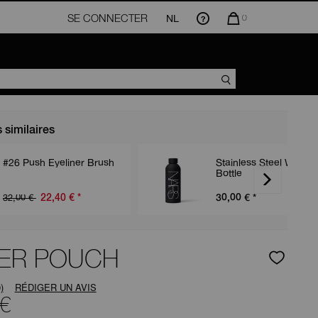
SE CONNECTER
NL
LA
0
QUANTITÉ
D’ARTICLES
DANS
VOTRE
PANIER
EST
DE
s similaires
#26 Push Eyeliner Brush
Stainless Steel Water
Bottle
32,00 €
22,40 €
*
30,00 €
*
ER POUCH
)
RÉDIGER UN AVIS
ucune
 €
aleur
e