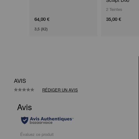
Sculpt Duo
2 Teintes
64,00 €
35,00 €
3,5 (X2)
AVIS
RÉDIGER UN AVIS
Aucune
valeur
de
notation.
Lien
sur
la
même
page.