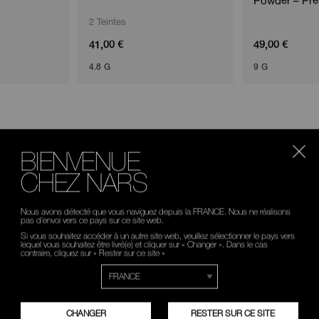
Powder – Pr
2 Teintes
41,00 €
49,00 €
4.8 G
9 G
BIENVENUE
CHEZ NARS
Nous avons détecté que vous naviguez depuis la FRANCE. Nous ne réalisons
pas d’envoi vers ce pays sur ce site web.
Si vous souhaitez accéder à un autre site web, veuillez sélectionner le pays vers
lequel vous souhaitez être livré(e) et cliquer sur « Changer ». Dans le cas
contraire, cliquez sur « Rester sur ce site »
CHANGER
RESTER SUR CE SITE