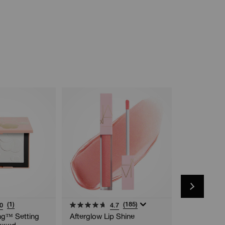
Nouveauté
(1)
(185)
0
4.7
ing™ Setting
Afterglow Lip Shine
Notorious 