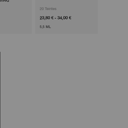
essed
20 Teintes
3 Teintes
23,80 € - 34,00 €
18,00 € - 33
5,5 ML
8G