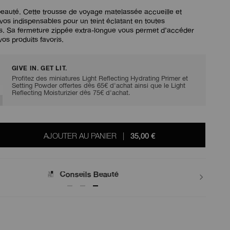
otation.
eauté. Cette trousse de voyage matelassée accueille et
ien
vos indispensables pour un teint éclatant en toutes
ur
s. Sa fermeture zippée extra-longue vous permet d’accéder
a
même
vos produits favoris.
age.
GIVE IN. GET LIT.
Profitez des miniatures Light Reflecting Hydrating Primer et
Setting Powder offertes dès 65€ d'achat ainsi que le Light
Reflecting Moisturizier dès 75€ d'achat.
AJOUTER AU PANIER
|
35,00 €
Conseils Beauté