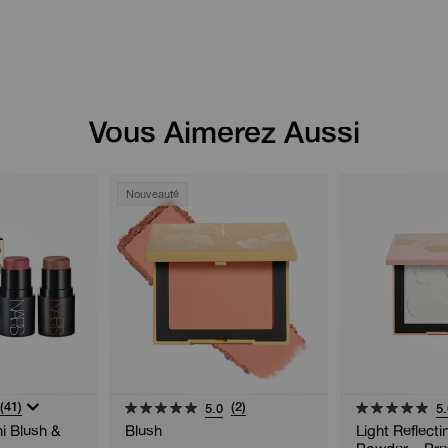
Vous Aimerez Aussi
Nouveauté
(41)
(2)
5.0
5.
i Blush &
Blush
Light Reflect