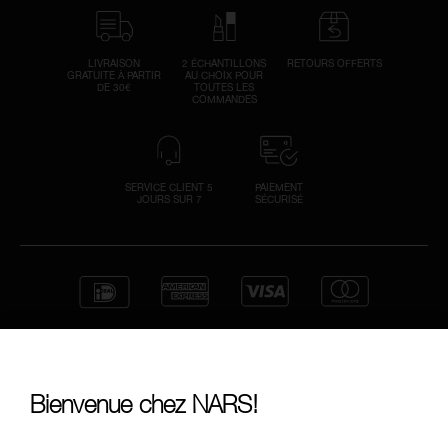
LIVRAISON
2 ÉCHANTILLONS
RETOURS OFFERTS
GRATUITE À PARTIR
AU CHOIX POUR
DE 30€
TOUTES LES
COMMANDES
SERVICE CLIENT 5
PAIEMENT
JOURS SUR 7
SÉCURISÉ
Bienvenue chez NARS!