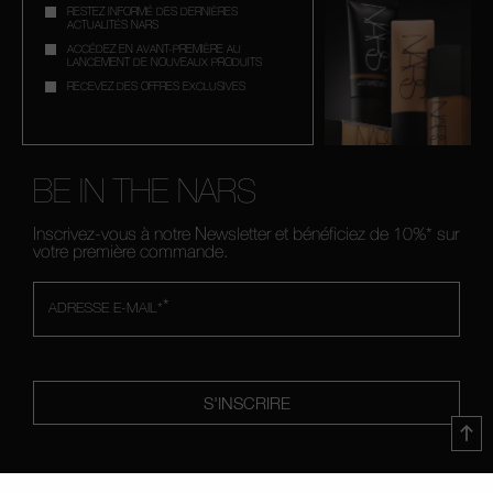
RESTEZ INFORMÉ DES DERNIÈRES
ACTUALITÉS NARS
ACCÉDEZ EN AVANT-PREMIÈRE AU
LANCEMENT DE NOUVEAUX PRODUITS
RECEVEZ DES OFFRES EXCLUSIVES
BE IN THE NARS
Inscrivez-vous à notre Newsletter et bénéficiez de 10%* sur
votre première commande.
*
ADRESSE E-MAIL*
S'INSCRIRE