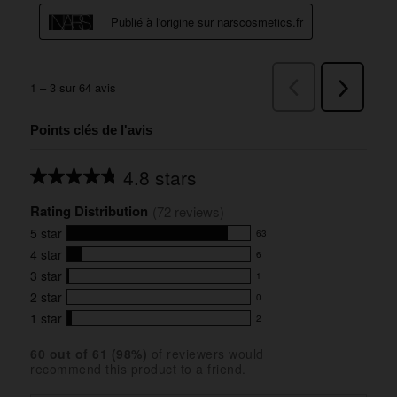
Points clés de l'avis
4.8 stars
Average
rating
Rating Distribution
for
(
72
 reviews)
this
5
star
63
product:
63
4.8
4
star
6
reviews
6
out
with
3
star
1
reviews
of
1
5
5
with
2
star
0
reviews
0
stars
star
4
with
1
star
2
reviews
2
rating.
star
3
with
reviews
rating.
star
60
 out of 
61
 (
98
%)
of reviewers would
2
with
recommend this product to a friend.
rating.
star
1
rating.