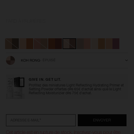
Détails
/fr/palette-
Numéro
FARD À PAUPIÈRES
4-
de
ombres-
l’article
a-
999NAC0000081
Variations
paupieres/0194251144238.html
KOH RONG
- ÉPUISÉ
GIVE IN. GET LIT.
Profitez des miniatures Light Reflecting Hydrating Primer et
Setting Powder offertes dès 65€ d'achat ainsi que le Light
Reflecting Moisturizier dès 75€ d'achat.
Ajouter
Actions
Promotions
aux
sur
options
les
du
produits
*
ENVOYER
ADRESSE E-MAIL
panier
Cet article est en rupture de stock. Inscrivez-vous pour être