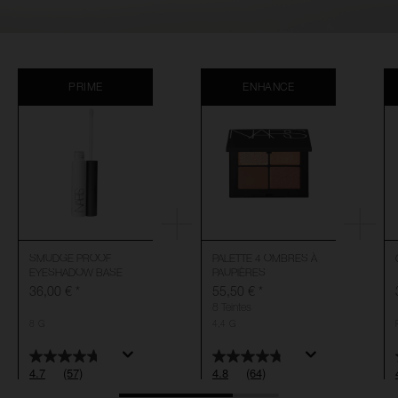
PRIME
ENHANCE
SMUDGE PROOF
PALETTE 4 OMBRES À
EYESHADOW BASE
PAUPIÈRES
36,00 €
*
55,50 €
*
8 Teintes
8 G
4,4 G
4.7
(57)
4.8
(64)