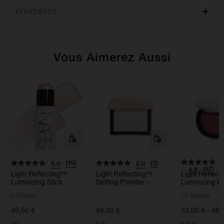
INGRÉDIENTS
Vous Aimerez Aussi
(10)
(1)
5.0
5.0
(97)
4.9
Light Reflecting™
Light Reflecting™
Light Reflec
Luminizing Stick
Setting Powder –
Luminizing B
Pressed
5 Teintes
14 Teintes
49,50 €
49,00 €
33,00 € - 48,