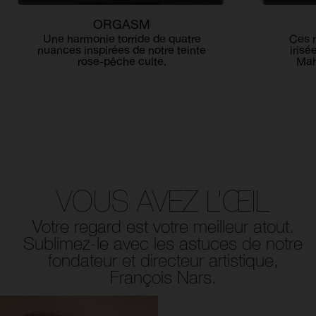
ORGASM
Une harmonie torride de quatre
Ces 
nuances inspirées de notre teinte
irisé
rose-pêche culte.
Mah
VOUS AVEZ L’ŒIL
Votre regard est votre meilleur atout.
Sublimez-le avec les
astuces de notre
fondateur et directeur artistique,
François Nars.