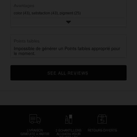
star
rating.
Avantages
color (43),
satisfaction (43),
pigment (25)
Points faibles
Impossible de générer un Points faibles approprié pour
le moment.
SEE ALL REVIEWS 
CLICK TO GO TO ALL REVIEWS
LIVRAISON
2 ÉCHANTILLONS
RETOURS OFFERTS
GRATUITE À PARTIR
AU CHOIX POUR