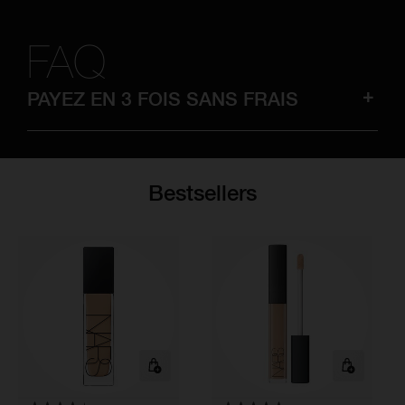
FAQ
PAYEZ EN 3 FOIS SANS FRAIS
Comment fonctionne le service Payer
en 3 fois sans frais ?
Le service Payer en 3 fois sans frais est
un type de crédit permettant d’étaler les
Bestsellers
coûts de votre achat en 3 versements
équivalents. Chaque versement est
automatiquement prélevé sur la carte
de débit ou de crédit renseignée lors
du paiement. Le premier versement est
prélevé lorsque votre commande est
confirmée, et les second et troisième
versements sont respectivement
programmés 30 et 60 jours plus tard.