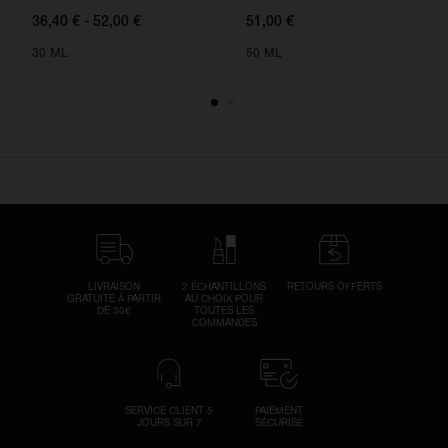
votre calendrier de paiement ainsi que
36,40 € - 52,00 €
51,00 €
les actualités concernant votre
30 ML
50 ML
commande.
Que se passe-t-il si j’annule ou retourne
ma commande ?
Les futurs paiements programmés
seront annulés et nous rembourserons
tout montant dû.
LIVRAISON
2 ÉCHANTILLONS
RETOURS OFFERTS
GRATUITE À PARTIR
AU CHOIX POUR
DE 30€
TOUTES LES
COMMANDES
SERVICE CLIENT 5
PAIEMENT
JOURS SUR 7
SÉCURISÉ