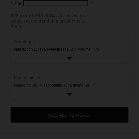
stars
star
4
with
1
star
68
reviews
68
rating.
star
3
with
reviews
rating.
star
592
 out of 
658
 (
90
%)
of reviewers
2
with
would recommend this product to a
rating.
star
1
friend.
rating.
star
rating.
Avantages
satisfaction (1719),
eyelashes (1527),
volume (479)
Points faibles
smudging (40),
disappointing (34),
drying (9)
SEE ALL REVIEWS 
CLICK TO GO TO ALL REVIEWS