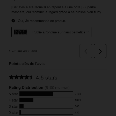
Points clés de l'avis
4.5 stars
Average
rating
Rating Distribution
for
(
5100
 reviews)
this
5
star
3188
product:
3188
4.5
4
star
1329
reviews
1329
out
with
3
star
383
reviews
of
383
5
5
with
2
star
132
reviews
132