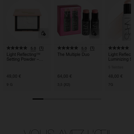
(1)
(1)
5.0
5.0
5
Light Reflecting™
The Multiple Duo
Light Reflec
Setting Powder –
Luminizing St
Pressed
5 Teintes
49,00 €
64,00 €
48,00 €
9 G
3,5 (X2)
7G