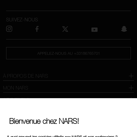
SUIVEZ-NOUS
APPELEZ-NOUS AU +33186765701
À PROPOS DE NARS
MON NARS
AIDE ET FAQ
OÙ TROUVER LES PRODUITS NARS
Bienvenue chez NARS!
CHOISISSEZ LE PAYS / LA REGION