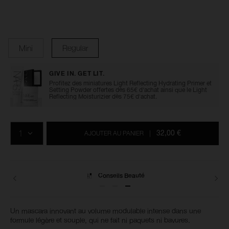
Détails
/fr/explicit-
Numéro
black-
de
Variations
climax-
l’article
mascara/0607845070085.html
0607845070085
Mini
Regular
GIVE IN. GET LIT.
Profitez des miniatures Light Reflecting Hydrating Primer et
Setting Powder offertes dès 65€ d'achat ainsi que le Light
Reflecting Moisturizier dès 75€ d'achat.
Ajouter
Actions
Promotions
aux
sur
QTÉ
options
les
32,00 €
AJOUTER AU PANIER
|
du
produits
panier
Livraisons
Un mascara innovant au volume modulable intense dans une
formule légère et souple, qui ne fait ni paquets ni bavures.