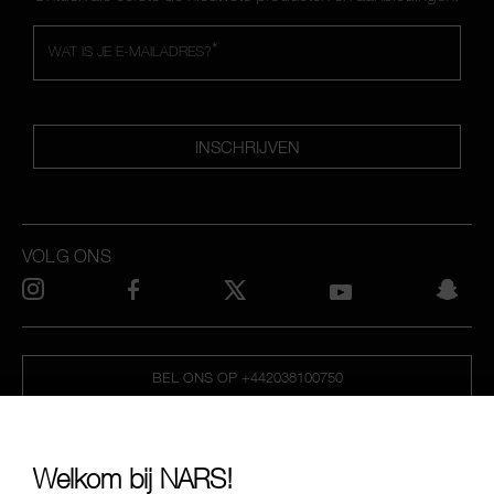
*
WAT IS JE E-MAILADRES?
INSCHRIJVEN
VOLG ONS
BEL ONS OP +442038100750
OVER NARS
Welkom bij NARS!