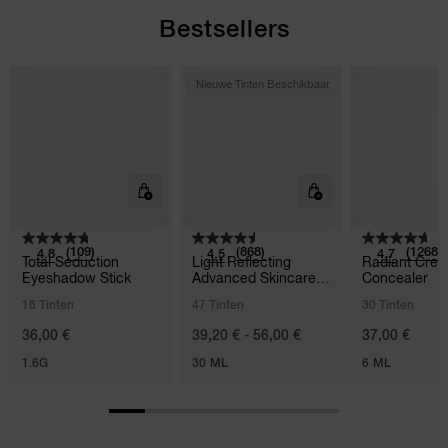
Bestsellers
Nieuwe Tinten Beschikbaar
(109)
(868)
(1268)
4.8
4.5
4.7
Total Seduction
Light Reflecting
Radiant Cre
Eyeshadow Stick
Advanced Skincare
Concealer
Foundation
16 Tinten
47 Tinten
30 Tinten
36,00 €
39,20 € - 56,00 €
37,00 €
1.6G
30 ML
6 ML