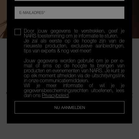
E-MAILADRES*
Door jouw gegevens te verstrekken, geef je
NARS toestemming om je informatie te sturen.
wa
Je zal als eerste op de hoogte zijn van de
Er 
nieuwste producten, exclusieve aanbiedingen,
op
wac
mai
tips van experts & nog veel meer!
do
SHOP NU
i
g
Jouw gegevens worden gebruikt om je per e-
BESTEMMING
st
mail of sms op de hoogte te brengen van
producten en evenementen van NARS. Je kunt je
wa
MARRAKECH
op elk moment afmelden via de uitschrijvingslink
op
in onze communicatiemiddelen.
B
Wil je meer informatie of wil je je
te
THE SUMMER SCULPT COLLECTION
gegevensbeschermingsrechten uitoefenen, lees
Ver
Welkom in de zomer van de Rode Stad. Laat
dan ons
Privacybeleid
.
je meevoeren naar de woestijn met
luxueuze
je
formules en rijke tinten die de allure van een
NU AANMELDEN
on
zinderende Marokkaanse vakantie vieren.
e
con