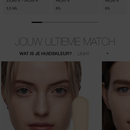
23,80 € - 34,00 €
48,00 €
48,00 €
5,5 ML
8G
8G
JOUW ULTIEME MATCH
WAT IS JE HUIDSKLEUR?