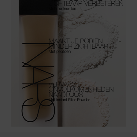
ZICHTBAAR VERBETEREN
Met niacinamide
MAAKT JE PORIËN
MINDER ZICHTBAAR
Met peptiden
VERVAAGT
ONVOLKOMENHEDEN
NAADLOOS
Met Instant Filter Powder
Use the arrow keys to move the slider left and right to see the before 