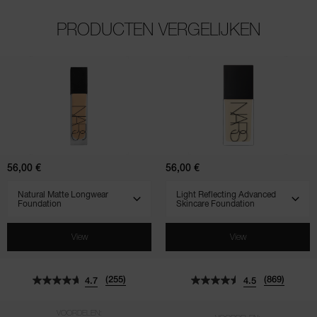
PRODUCTEN VERGELIJKEN
(255)
(869)
(961)
(569)
(518)
(828)
4.7
4.5
4.5
4.7
4.3
4.5
Natural
Light
Matte
Reflecting
Longwear
Advanced
Foundation
Skincare
Foundation
56,00 €
56,00 €
SELECT VARIANT
SELECT VARIANT
View
View
(255)
(869)
4.7
4.5
VOORDELEN: