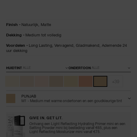
Details
/nl/natural-
Artikelnummer:
Finish
Natuurlijk,
Matte
matte-
0194251155876
longwear-
Dekking
Medium tot volledig
foundation/0194251155876.html
Voordelen
Long Lasting,
Vervagend,
Gladmakend,
Ademende 24
uur dekking
Variaties
HUIDTINT
ONDERTOON
+39
PUNJAB
M1 - Medium met warme ondertonen en een goudkleurige tint
GIVE IN. GET LIT.
Ontvang een Light Reflecting Hydrating Primer mini en een
Setting Powder mini bij besteding vanaf €65, plus een
Light Reflecting Moisturizer mini vanaf €75.