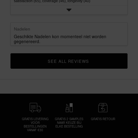
satisfaction (65),
coverage (46),
longevity (40)
Nadelen
Geschikte Nadelen kon momenteel niet worden
gegenereerd.
SEE ALL REVIEWS 
CLICK TO GO TO ALL REVIEWS
GRATIS LEVERING
GRATIS 2 SAMPLES
GRATIS RETOUR
VOOR
NAAR KEUZE BIJ
BESTELLINGEN
ELKE BESTELLING
VANAF €30