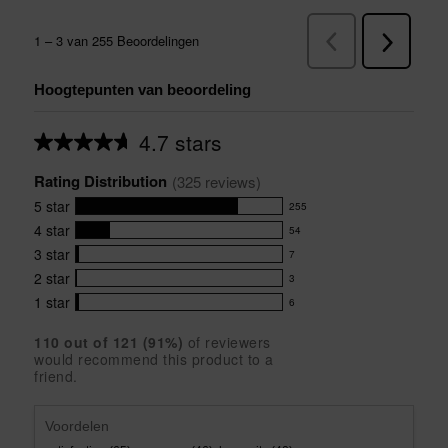
Hoogtepunten van beoordeling
4.7 stars
Average
rating
Rating Distribution
for
(
325
 reviews)
this
5
star
255
product:
255
4.7
4
star
54
reviews
54
out
with
3
star
7
reviews
of
7
5
5
with
2
star
3
reviews
3
stars
star
4
with
1
star
6
reviews
6
rating.
star
3
with
reviews
rating.
star
110
 out of 
121
 (
91
%)
of reviewers
2
with
would recommend this product to a
rating.
star
1
friend.
rating.
star
rating.
Voordelen