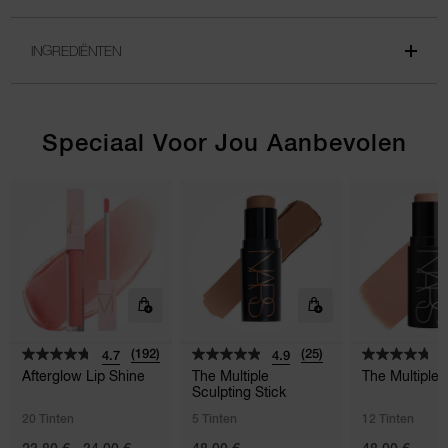
INGREDIËNTEN
Speciaal Voor Jou Aanbevolen
(192)
(25)
4.7
4.9
4
Afterglow Lip Shine
The Multiple
The Multiple
Sculpting Stick
20 Tinten
5 Tinten
12 Tinten