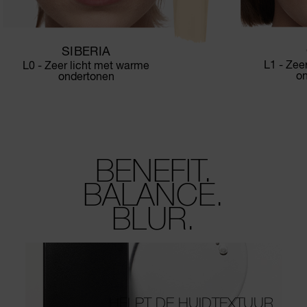
SIBERIA
L1 - Zee
L0 - Zeer licht met warme
o
ondertonen
BENEFIT.
BALANCE.
BLUR.
HELPT DE HUIDTEXTUUR