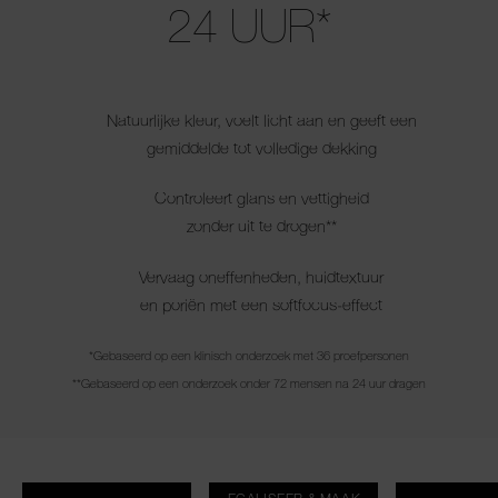
24 UUR*
Natuurlijke kleur, voelt licht aan en geeft een
gemiddelde tot volledige dekking
Controleert glans en vettigheid
zonder uit te drogen**
Vervaag oneffenheden, huidtextuur
en poriën met een softfocus-effect
*Gebaseerd op een klinisch onderzoek met 36 proefpersonen
**Gebaseerd op een onderzoek onder 72 mensen na 24 uur dragen