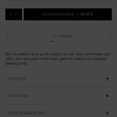
Voeg
Productacties
Acties
aan
AANTAL
de
56,00 €
IN JE WINKELMANDJE
|
opties
van
het
winkelmandje
toe
Levering
Een foundation die je poriën verfijnt, 24 uur* lang comfortabel blijft
zitten, een natuurlijke matte finish geeft en medium tot volledige
dekking biedt.
OVERZICHT
VOORDELEN
GEBRUIKSAANWIJZING